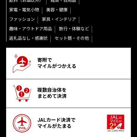
飲料（お酒以外）
雑貨・日用品
家電・電気小物
美容・健康
ファッション
家具・インテリア
趣味・アウトドア用品
旅行・体験など
返礼品なし・感謝状
セット類・その他
寄附で
マイルがつかえる
複数自治体を
まとめて決済
JALカード決済で
マイルがたまる