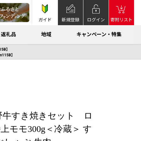
ガイド
新規登録
ログイン
寄附リスト
返礼品
地域
キャンペーン・特集
15B】
115B】
野牛すき焼きセット ロ
特上モモ300g＜冷蔵＞ す