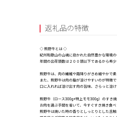
返礼品の特徴
◇ 熊野牛とは ◇
紀州和歌山の山魂に抱かれた自然豊かな環境の
年間の出荷頭数は２００頭以下であるから希少
熊野牛は、肉の繊維や霜降りがきめ細やかで柔
また、熊野牛は肉の脂が溶けやすいのが特徴で
口に入れれば溶け出す肉の旨味、さらっと溶け
熊野牛（ロース300g+特上モモ300g）のす
お肉を選ぶ手間を省いて、今すぐすき焼き食べ
熊野牛は焼いた時の香りとしっとりとした舌触