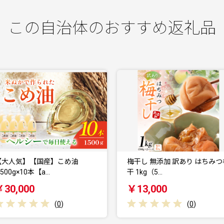
この自治体のおすすめ返礼品
梅干し 無添加 訳あり はちみつ梅
釜揚げしらす1kg（箱入り） 
干 1kg（5…
らす 釜揚げし…
￥13,000
￥17,000
(
0
)
(
1
)