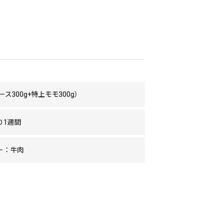
ース300g+特上モモ300g）
り1週間
ー：牛肉