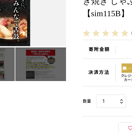
き焼き しゃ
【sim115B】
寄附金額
決済方法
数量