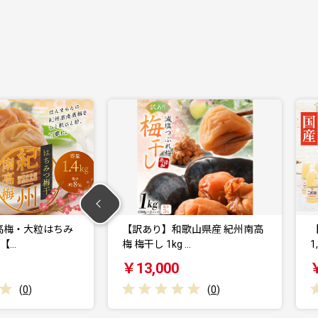
歌山県産 紀州南高
【大人気】【国産】こめ油
 …
1,500g×10本【a…
￥30,000
(
0
)
(
0
)