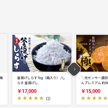
/し
＼光センサー選別／極 有田みか
骨無し 無添加 
んプレミアム 約5k…
さばのセット！
￥15,000
￥19,000
(
1
)