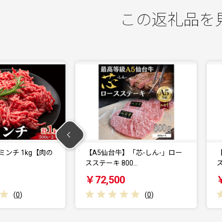
この返礼品を
「芯-しん-」ロー
【A5仙台牛】「芯-しん-」ロー
0…
スステーキ 400…
￥39,000
(
0
)
(
0
)