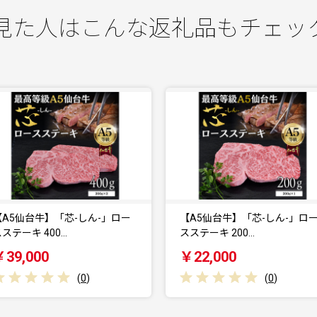
見た人はこんな返礼品もチェッ
【A5仙台牛】「芯-しん-」ロー
仙台厚切り 牛タン
スステーキ 200…
2.0kg(500g×4) 本…
￥22,000
￥56,000
(
0
)
(
0
)