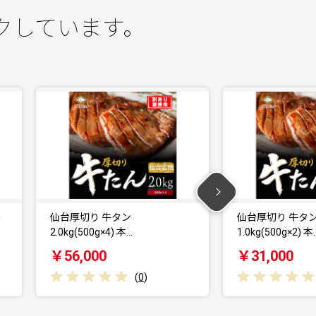
クしています。
仙台厚切り 牛タン
仙台厚切り 牛タン 
1.0kg(500g×2) 本…
塩味 肉厚…
￥31,000
￥18,500
(
0
)