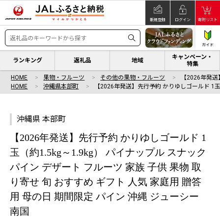
新規登録
ログイン
寄附リスト
ガイド
キャンペーン・
ランキング
返礼品
地域
特集
HOME
果物・フルーツ
その他の果物・フルーツ
【2026年発
HOME
沖縄県本部町
【2026年発送】先行予約 かりゆしゴールド 1
沖縄県 本部町
【2026年発送】先行予約 かりゆしゴールド 1
玉（約1.5kg～1.9kg） パイナップル スナック
パイン デザート フルーツ 家族 子供 果物 取
り寄せ 旬 おすすめ ギフト 人気 家庭用 贈答
用 母の日 期間限定 パイン 沖縄 ジューシー
南国