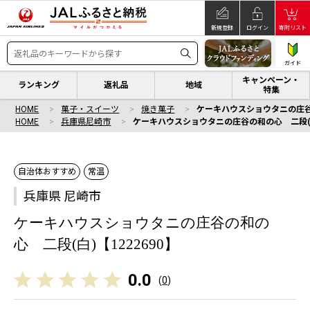
新規登録
ログイン
寄附リスト
ガイド
キャンペーン・
ランキング
返礼品
地域
特集
HOME
菓子・スイーツ
焼き菓子
ケーキハウスショウタニの庄谷の
HOME
兵庫県尼崎市
ケーキハウスショウタニの庄谷の和の心 二段(白)
自治体おすすめ
常温
兵庫県 尼崎市
ケーキハウスショウタニの庄谷の和の
心 二段(白)【1222690】
0.0
(
0
)