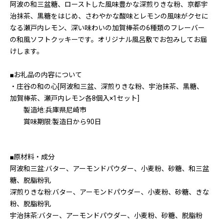
阿波の和三盆糖、ローストした風味豊かな深煎りきな粉、京都宇
治抹茶、黒糖をはじめ、さわやかな酸味とレモンの風味がクセに
なる瀬戸内レモン、深い味わいの加賀棒茶の6種類のフレーバー
の和風ソフトクッキーです。オリジナル風呂敷でお包みしてお届
けします。
■お礼品の内容について
・庄谷の和の心[阿波和三盆、深煎りきな粉、宇治抹茶、黒糖、
加賀棒茶、瀬戸内レモン各8個入×1セット]
製造地:兵庫県尼崎市
賞味期限:製造日から90日
■原材料・成分
阿波和三盆:バター、アーモンドパウダー、小麦粉、砂糖、和三盆
糖、脱脂粉乳
深煎りきな粉:バター、アーモンドパウダー、小麦粉、砂糖、きな
粉、脱脂粉乳
宇治抹茶:バター、アーモンドパウダー、小麦粉、砂糖、脱脂粉