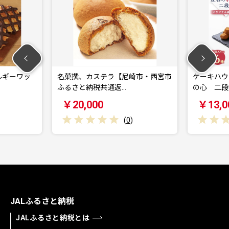
ルギーワッ
名菓撰、カステラ【尼崎市・西宮市
ケーキハウ
ふるさと納税共通返…
の心 二段(
￥20,000
￥13,0
(
0
)
JALふるさと納税
JALふるさと納税とは