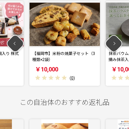
個入り 株式
【福岡市】米粉の焼菓子セット（3
抹茶バウム
種類×2袋）
摘み抹茶入
￥10,000
￥10,0
(
0
)
この自治体のおすすめ返礼品