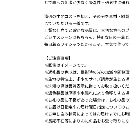
とで肌への刺激が少なく吸湿性・通気性に優れ
流通の中間コストを抑え、その分を素材・縫製
じていただける一着です。
上質な仕立てと確かな品質は、大切な方へのプ
ビジネスシーンはもちろん、特別な日の一着と
毎日着るワイシャツだからこそ、本気で作って
【ご注意事項】
※画像はイメージです。
※返礼品の色味は、撮影時の光の加減や閲覧環
※生地の特性上、多少のサイズ誤差が生じる場
※洗濯の際は品質表示に従ってお取り扱いくだ
※濃色製品は摩擦や水濡れにより色移りする場
※お礼の品に不良があった場合は、お礼の品の
※お届け日指定やお届け曜日指定についてのお
※お申し込み状況によってはお届けまでにお時
※長期不在等によりお礼の品をお受け取りにな