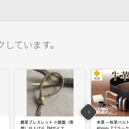
クしています。
本革 一枚革ベルト 4mm厚 幅
本革 一枚革ベルト
40mm【ブラック…
30mm【ブラック