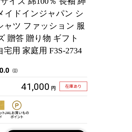
サイズ 綿100％ 長袖 紳
 メイドインジャパン シ
シャツ ファッション 服
ズ 贈答 贈り物 ギフト
用 家庭用 F3S-2734
0.0
(
0
)
41,000
在庫あり
円