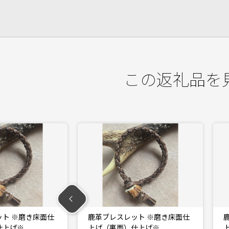
この返礼品を
ト ※磨き床面仕
鹿革ブレスレット ※磨き床面仕
仕上げ※…
上げ（裏面）仕上げ※…