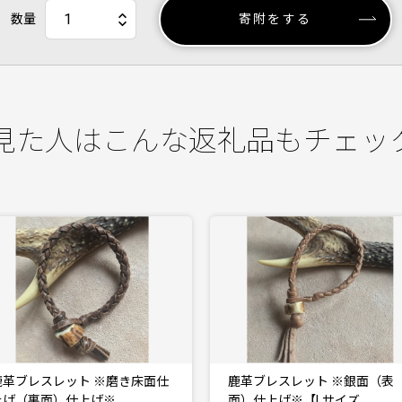
数量
寄附をする
見た人はこんな返礼品もチェッ
鹿革ブレスレット ※銀面（表
鹿革ブレスレット ※銀面（表
面）仕上げ※【Lサイズ…
面）仕上げ※【Mサイズ…