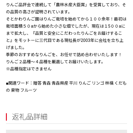
りんご品評会で連続して「農林水産大臣賞」を受賞しており、そ
の品質の高さが証明されています。
そとかわりんご園はりんご栽培を始めてから１００余年！最初は
栽培面積５０aから始めた小さな畑でしたが、現在は１5００aに
まで拡大し、『品質と安全にこだわったりんごをお届けするこ
と』をモットーに三代目である現社長が2003年に会社を立ち上
げました。
季節のおすすめなりんごを、お任せで詰め合わせいたします！
りんご２品種～４品種を厳選してお届けいたします。
※品種指定はできません
■関連ワード：贈答 青森 青森県産 平川 りんご リンゴ 林檎 くだも
の 果物 フルーツ
返礼品詳細