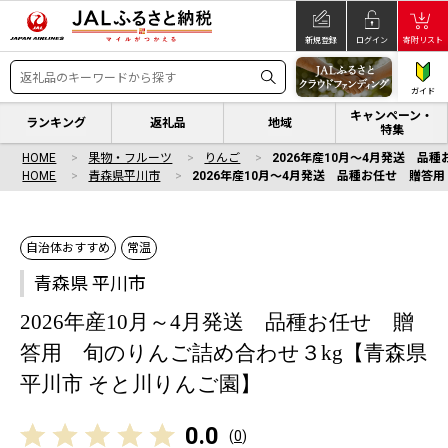
新規登録
ログイン
寄附リスト
ガイド
キャンペーン・
ランキング
返礼品
地域
特集
HOME
果物・フルーツ
りんご
2026年産10月～4月発送 品
HOME
青森県平川市
2026年産10月～4月発送 品種お任せ 贈答
自治体おすすめ
常温
青森県 平川市
2026年産10月～4月発送 品種お任せ 贈
答用 旬のりんご詰め合わせ３kg【青森県
平川市 そと川りんご園】
0.0
(
0
)