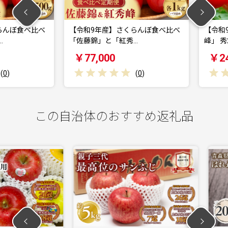
ぼ食べ比べ
【令和9年産】さくらんぼ食べ比べ
【令和9年
「佐藤錦」と「紅秀…
峰」 秀2L (
￥77,000
￥24,0
(
0
)
この自治体のおすすめ返礼品