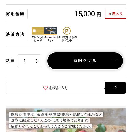
15,000
寄附金額
在庫あり
円
決済方法
数量
寄附をする
お気に入り
2