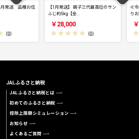
発送 品種お任
【1月発送】 親子三代最高位のサン
≪令和8年
ふじ約5kg【全…
りお届け!
￥28,000
￥39,5
(
0
)
JALふるさと納税
JALふるさと納税とは
初めてのふるさと納税
控除上限額シミュレーション
お知らせ
よくあるご質問