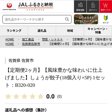
新規登録
ログイン
寄附リスト
ガイド
キャンペーン・
ランキング
返礼品
地域
特集
HOME
加工食品
惣菜・レトルト
【定期便2ヶ月】【風味豊か
HOME
佐賀県佐賀市
【定期便2ヶ月】【風味豊かな味わいに仕上げ
佐賀県 佐賀市
【定期便2ヶ月】【風味豊かな味わいに仕上
げました】しょうが餃子(18個入り×5P) 1セッ
ト：B320-020
0.0
(
0
)
返礼品への感想（集計）