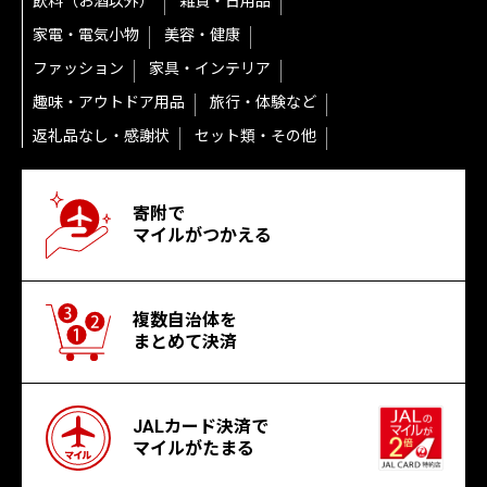
飲料（お酒以外）
雑貨・日用品
家電・電気小物
美容・健康
ファッション
家具・インテリア
趣味・アウトドア用品
旅行・体験など
返礼品なし・感謝状
セット類・その他
寄附で
マイルがつかえる
複数自治体を
まとめて決済
JALカード決済で
マイルがたまる