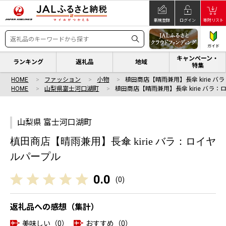
新規登録
ログイン
寄附リスト
ガイド
キャンペーン・
ランキング
返礼品
地域
特集
HOME
ファッション
小物
槙田商店【晴雨兼用】長傘 kirie バ
HOME
山梨県富士河口湖町
槙田商店【晴雨兼用】長傘 kirie バラ：
山梨県 富士河口湖町
槙田商店【晴雨兼用】長傘 kirie バラ：ロイヤ
ルパープル
0.0
(
0
)
返礼品への感想（集計）
美味しい（0）
おすすめ（0）