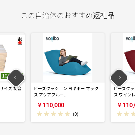
この自治体のおすすめ返礼品
サイズ 初音
ビーズクッション ヨギボー マック
ビーズクッシ
ス アクアブルー…
ス ワインレ
￥110,000
￥110,0
(
0
)