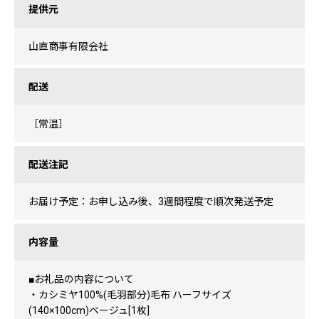
提供元
山直商事有限会社
配送
［常温］
配送注記
お届け予定：お申し込み後、3週間程度で順次発送予定
内容量
■お礼品の内容について
・カシミヤ100%(毛羽部分)毛布 ハーフサイズ
(140×100cm)ベージュ[1枚]