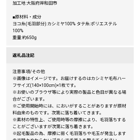
加工地:大阪府岸和田市
■原材料・成分
ヨコ糸(毛羽部分):カシミヤ100% タテ糸:ポリエステル
100%
重量:約650g
返礼品注記
注意事項/その他
※画像はイメージです。お届けするのはカシミヤ毛布ハー
フサイズ(140×100cm)×1枚です。
※お使いのブラウザ等により実際の製品と色目が異なる場
合がございます。
※ご使用開始時には、においがすることがありますが原材
料由来のものです。次第に落ち着いてきます。
※素材の特性上、ご使用時等の摩擦により、毛羽落ちする
ことがございますが次第に落ち着きます。
※起毛製品の為、摩擦に弱く毛羽落ちや毛玉が発生します