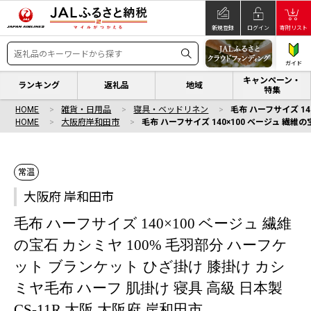
新規登録
ログイン
寄附リスト
ガイド
キャンペーン・
ランキング
返礼品
地域
特集
HOME
雑貨・日用品
寝具・ベッドリネン
毛布 ハーフサイズ 14
HOME
大阪府岸和田市
毛布 ハーフサイズ 140×100 ベージュ 繊維
常温
大阪府 岸和田市
毛布 ハーフサイズ 140×100 ベージュ 繊維
の宝石 カシミヤ 100% 毛羽部分 ハーフケ
ット ブランケット ひざ掛け 膝掛け カシ
ミヤ毛布 ハーフ 肌掛け 寝具 高級 日本製
CS-11R 大阪 大阪府 岸和田市