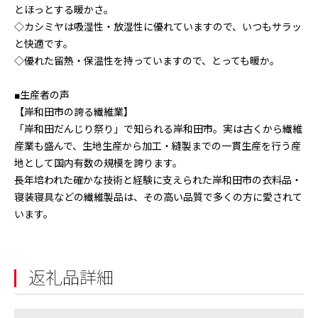
とほっとする暖かさ。
◇カシミヤは吸湿性・放湿性に優れていますので、いつもサラッ
と快適です。
◇優れた留熱・保温性を持っていますので、とっても暖か。
■生産者の声
【岸和田市の誇る繊維業】
「岸和田だんじり祭り」で知られる岸和田市。実は古くから繊維
産業も盛んで、生地生産から加工・縫製までの一貫生産を行う産
地として国内有数の規模を誇ります。
長年培われた確かな技術と経験に支えられた岸和田市の衣料品・
寝装寝具などの繊維製品は、その高い品質で多くの方に愛されて
います。
返礼品詳細