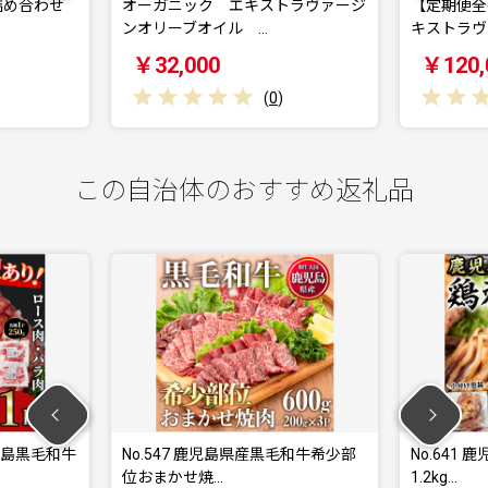
ガニック エキストラヴァージ
【定期便全6回】オーガニック 
リーブオイル …
キストラヴァージン…
2,000
￥120,000
(
0
)
(
0
)
この自治体のおすすめ返礼品
No.547 鹿児島県産黒毛和牛希少部
No.641 鹿児島県産 鶏のお
位おまかせ焼…
1.2kg…