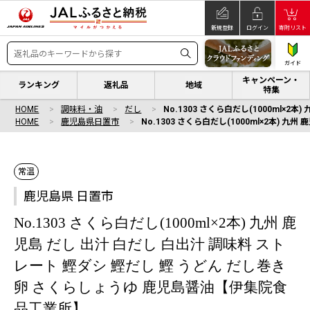
新規登録
ログイン
寄附リスト
ガイド
キャンペーン・
ランキング
返礼品
地域
特集
HOME
調味料・油
だし
No.1303 さくら白だし(1000ml
HOME
鹿児島県日置市
No.1303 さくら白だし(1000ml×2本)
常温
鹿児島県 日置市
No.1303 さくら白だし(1000ml×2本) 九州 鹿
児島 だし 出汁 白だし 白出汁 調味料 スト
レート 鰹ダシ 鰹だし 鰹 うどん だし巻き
卵 さくらしょうゆ 鹿児島醤油【伊集院食
品工業所】