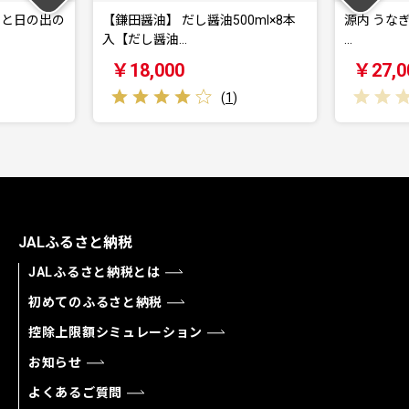
油】 だし醤油500ml×8本
源内 うなぎの蒲焼 2尾 ( 150g × 2尾
醤油…
…
,000
￥27,000
(
1
)
(
0
)
JALふるさと納税
JALふるさと納税とは
初めてのふるさと納税
控除上限額シミュレーション
お知らせ
よくあるご質問