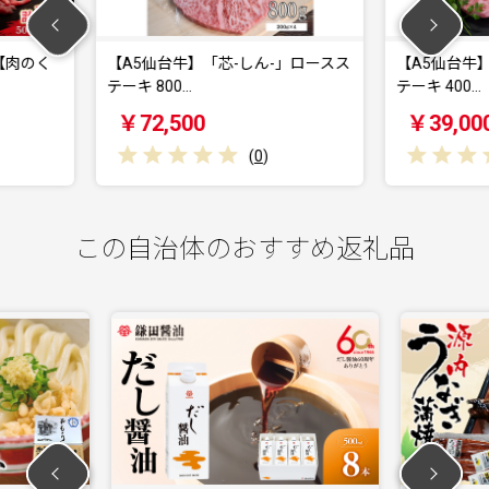
芯-しん-」ロースス
【A5仙台牛】「芯-しん-」ロースス
【
テーキ 400…
テー
￥39,000
￥
(
0
)
(
0
)
この自治体のおすすめ返礼品