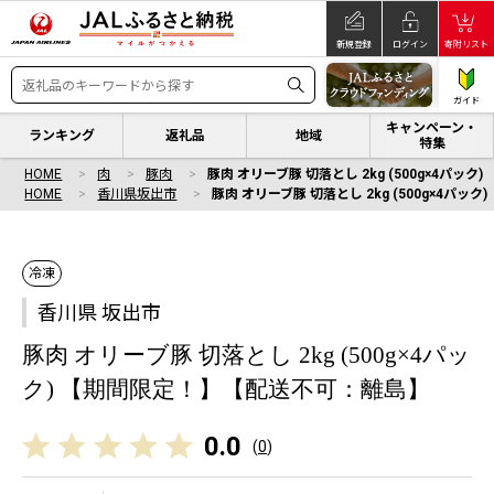
新規登録
ログイン
寄附リスト
ガイド
キャンペーン・
ランキング
返礼品
地域
特集
HOME
肉
豚肉
豚肉 オリーブ豚 切落とし 2kg (500g×4パ
HOME
香川県坂出市
豚肉 オリーブ豚 切落とし 2kg (500g×4パ
冷凍
香川県 坂出市
豚肉 オリーブ豚 切落とし 2kg (500g×4パッ
ク) 【期間限定！】【配送不可：離島】
0.0
(
0
)