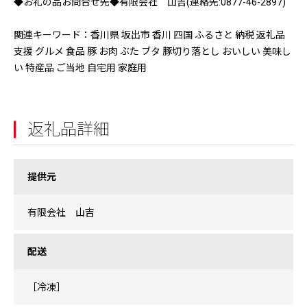
◆お礼の品お問合せ先◆有限会社 山吉(連絡先:0877-46-2897)
関連キーワード：香川県 坂出市 香川 四国 ふるさと 納税 返礼品
支援 グルメ 食品 豚 お肉 ぶた ブタ 豚切り落とし おいしい 美味し
い 特産品 ご当地 自宅用 家庭用
返礼品詳細
提供元
有限会社 山吉
配送
［冷凍］