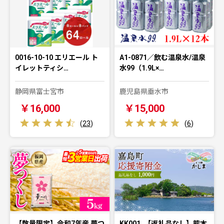
0016-10-10 エリエール ト
A1-0871／飲む温泉水/温泉
イレットティシ…
水99（1.9L×…
静岡県富士宮市
鹿児島県垂水市
￥16,000
￥15,000
(
23
)
(
6
)
【数量限定】令和7年産 夢つ
KK001_【返礼品なし】熊本