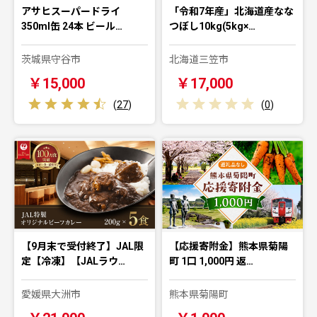
アサヒスーパードライ
「令和7年産」北海道産なな
350ml缶 24本 ビール…
つぼし10kg(5kg×…
茨城県守谷市
北海道三笠市
￥15,000
￥17,000
(
27
)
(
0
)
【9月末で受付終了】JAL限
【応援寄附金】熊本県菊陽
定【冷凍】【JALラウ…
町 1口 1,000円 返…
愛媛県大洲市
熊本県菊陽町