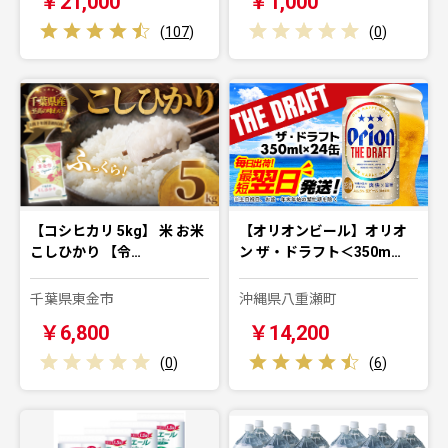
￥21,000
￥1,000
(
107
)
(
0
)
【コシヒカリ 5kg】 米 お米
【オリオンビール】オリオ
こしひかり 【令…
ン ザ・ドラフト＜350m…
千葉県東金市
沖縄県八重瀬町
￥6,800
￥14,200
(
0
)
(
6
)