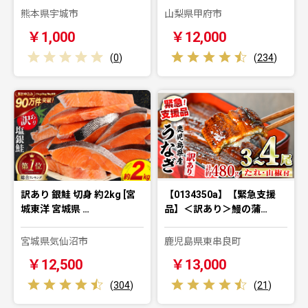
熊本県宇城市
山梨県甲府市
￥1,000
￥12,000
(
0
)
(
234
)
訳あり 銀鮭 切身 約2kg [宮
【0134350a】【緊急支援
城東洋 宮城県 …
品】＜訳あり＞鰻の蒲…
宮城県気仙沼市
鹿児島県東串良町
￥12,500
￥13,000
(
304
)
(
21
)