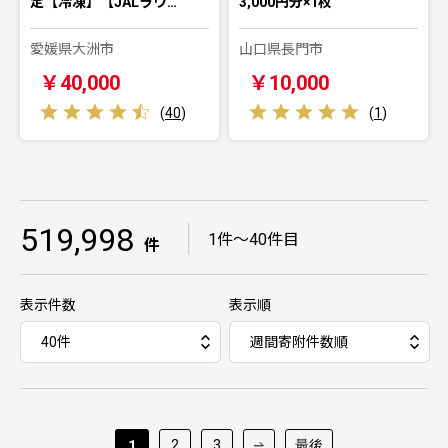
定【冷凍】【JALラウ…
3,000円分×1枚
愛媛県大洲市
山口県長門市
￥40,000
￥10,000
(
40
)
(
1
)
519,998
｜
1件～40件目
件
表示件数
表示順
2
3
最後
1