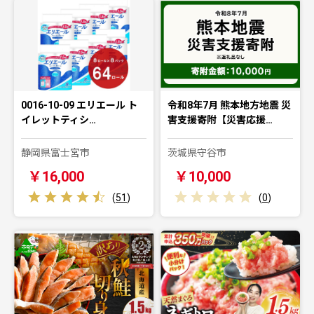
0016-10-09 エリエール ト
令和8年7月 熊本地方地震 災
イレットティシ…
害支援寄附【災害応援…
静岡県富士宮市
茨城県守谷市
￥16,000
￥10,000
(
51
)
(
0
)