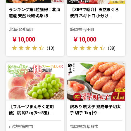
ランキング第2位獲得！北海
【ZIP!で紹介】天然まぐろ
道産 天然 秋鮭切身 ほ…
使用 ネギトロ 小分け…
北海道別海町
静岡県吉田町
￥10,000
￥10,000
(
13
)
(
38
)
【フルーツまんぞく定期
訳あり 明太子 熟成辛子明太
便】桃 約2kg(5～8玉)…
子 切子 1kg [や…
山梨県笛吹市
福岡県筑紫野市