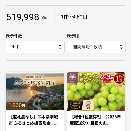
519,998
｜
1件〜40件目
件
表示件数
表示順
【返礼品なし】熊本県宇城
【総合1位獲得!!】〈2026年
市 ふるさと応援寄附金 1…
度配送分〉至福の山…