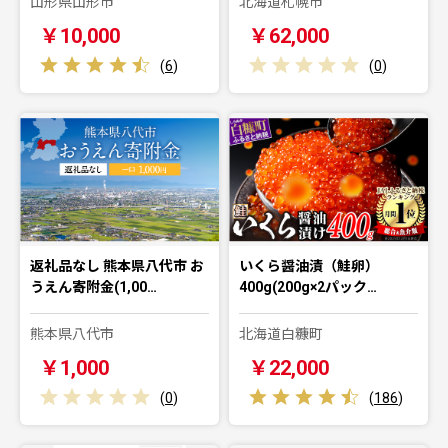
山形県山形市
北海道札幌市
￥10,000
￥62,000
(
6
)
(
0
)
返礼品なし 熊本県八代市 お
いくら醤油漬（鮭卵）
うえん寄附金(1,00…
400g(200g×2パック…
熊本県八代市
北海道白糠町
￥1,000
￥22,000
(
0
)
(
186
)