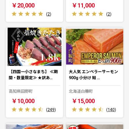
￥20,000
￥11,000
(
2
)
(
2
)
【四国一小さなまち】 ≪期
大人気 エンペラーサーモン
間・数量限定≫ ★訳あ…
900g 小分け 鮭 …
高知県田野町
北海道白糠町
￥10,000
￥15,000
(
249
)
(
140
)