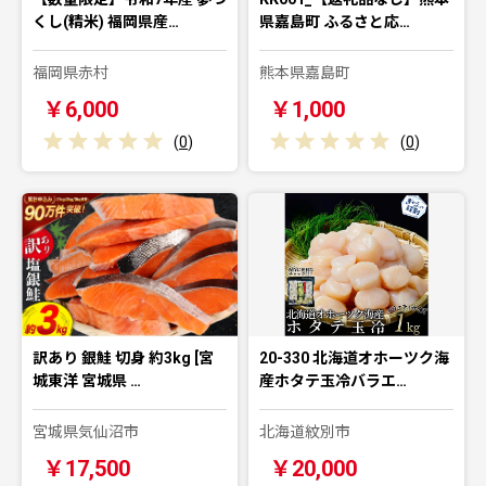
くし(精米) 福岡県産…
県嘉島町 ふるさと応…
福岡県赤村
熊本県嘉島町
￥6,000
￥1,000
(
0
)
(
0
)
訳あり 銀鮭 切身 約3kg [宮
20-330 北海道オホーツク海
城東洋 宮城県 …
産ホタテ玉冷バラエ…
宮城県気仙沼市
北海道紋別市
￥17,500
￥20,000