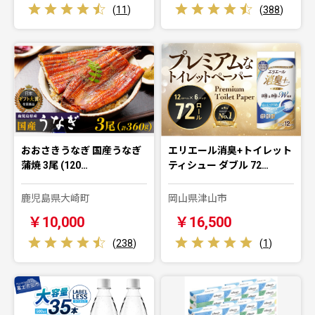
(
11
)
(
388
)
おおさきうなぎ 国産うなぎ
エリエール消臭+トイレット
蒲焼 3尾 (120…
ティシュー ダブル 72…
鹿児島県大崎町
岡山県津山市
￥10,000
￥16,500
(
238
)
(
1
)