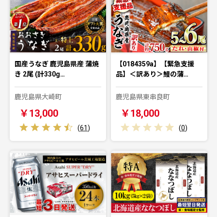
国産うなぎ 鹿児島県産 蒲焼
【0184359a】【緊急支援
き 2尾 (計330g…
品】＜訳あり＞鰻の蒲…
鹿児島県大崎町
鹿児島県東串良町
￥13,000
￥18,000
(
61
)
(
0
)