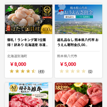
御礼！ランキング第1位獲
返礼品なし 熊本県八代市 お
得！訳あり 北海道産 冷凍…
うえん寄附金(5,00…
北海道別海町
熊本県八代市
￥8,000
￥5,000
(
49
)
(
0
)