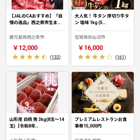
【JALのCAおすすめ】「自
大人気！ 牛タン 厚切り牛タ
慢の逸品」西之表市生ま…
ン 塩味 1kg (5…
鹿児島県西之表市
宮城県気仙沼市
￥12,000
￥16,000
(
132
)
(
161
)
山形産 白桃 秀 3kg(8玉～14
プレミアムレストランお食
玉)【令和8年…
事券15,000円