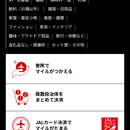
卵・乳製品
麺類
調味料・油
お酒
飲料（お酒以外）
雑貨・日用品
家電・電気小物
美容・健康
ファッション
家具・インテリア
趣味・アウトドア用品
旅行・体験など
返礼品なし・感謝状
セット類・その他
寄附で
マイルがつかえる
複数自治体を
まとめて決済
JALカード決済で
マイルがたまる