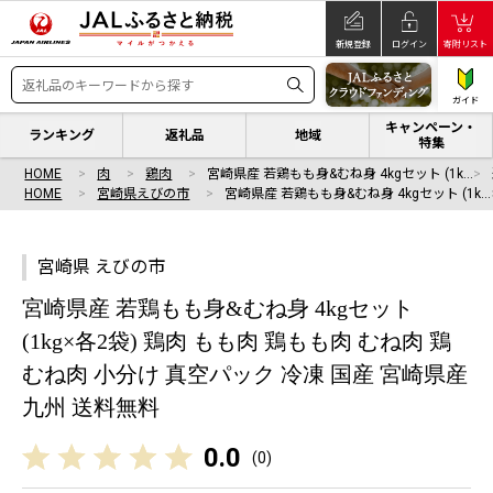
新規登録
ログイン
寄附リスト
ガイド
キャンペーン・
ランキング
返礼品
地域
特集
HOME
肉
鶏肉
宮崎県産 若鶏もも身&むね身 4kgセット (1k…
HOME
宮崎県えびの市
宮崎県産 若鶏もも身&むね身 4kgセット (1k…
宮崎県 えびの市
宮崎県産 若鶏もも身&むね身 4kgセット
(1kg×各2袋) 鶏肉 もも肉 鶏もも肉 むね肉 鶏
むね肉 小分け 真空パック 冷凍 国産 宮崎県産
九州 送料無料
0.0
(
0
)