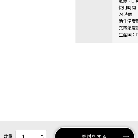
電源：Li-
使用時間
24時間
動作温度範
充電温度範
生産国：Phi
数量
寄附をする