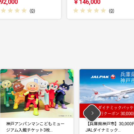
￥146,000
￥80,000
(
0
)
ー
【兵庫県神戸市】30,000円分
【兵庫県神戸市】1
JALダイナミック…
JALダイナミック