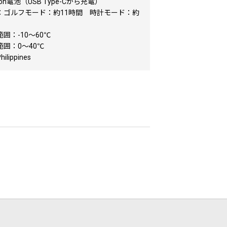
ion電池（USB Type-Cから充電）
：ゴルフモード：約11時間 時計モード：約
囲：-10〜60℃
囲：0～40℃
lippines