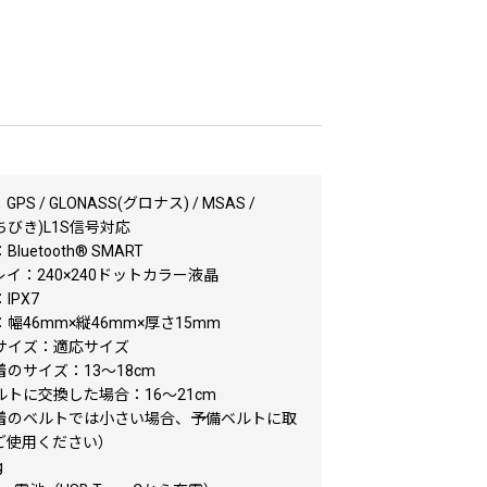
PS / GLONASS(グロナス) / MSAS /
みちびき)L1S信号対応
luetooth® SMART
イ：240×240ドットカラー液晶
IPX7
幅46mm×縦46mm×厚さ15mm
サイズ：適応サイズ
のサイズ：13～18cm
トに交換した場合：16～21cm
着のベルトでは小さい場合、予備ベルトに取
ご使用ください）
g