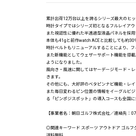
累計出荷12万台以上を誇るシリーズ最大のヒット作
時計タイプではシリーズ初となるフルレイアウ
また視認性に優れた半透過型液晶パネルを採用
本体も41gと前作watch ACEと比較して
時計ベルトもリニューアルすることにより、フ
また新機能としてウェザーサポート機能を搭載。
ようになりました。
風向き・風速に関してはヤーデージモード・レ
きます。
その他にも、大好評のベタピンナビ機能・レイ
また毎日変わるピン位置の情報をイーグルビジ
る「ピンポジスポット」の導入コースも全国に
【事業者名：朝日ゴルフ株式会社／連絡先：078-7
◎関連キーワード スポーツ アウトドア ゴルフグッズ 
送料無料