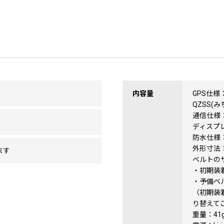
内容量
GPS仕様：G
QZSS(
通信仕様：B
ディスプレ
防水仕様：
外形寸法：
ます
ベルトの
・初期装着
・予備ベル
（初期装
り替えて
重量：41