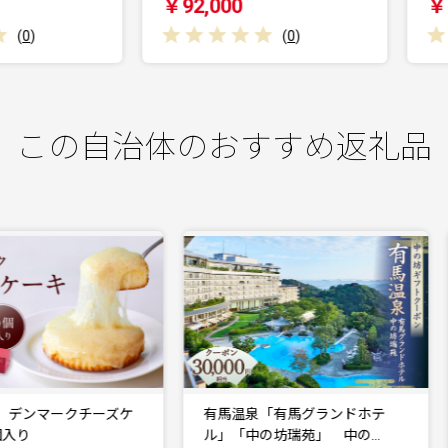
￥92,000
￥92,000
(
0
)
(
0
)
この自治体のおすすめ返礼品
有馬温泉「有馬グランドホテ
神戸アンパンマンこどもミュ
ル」「中の坊瑞苑」 中の…
ジアム入館チケット3枚…