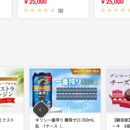
￥25,000
(
0
)
(
0
)
糖質ゼロ 350mL
【観音屋】デンマークチーズケ
…
ーキ 6個入り