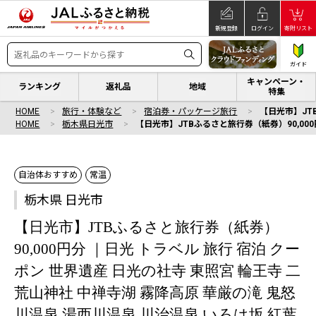
新規登録
ログイン
寄附リスト
ガイド
キャンペーン・
ランキング
返礼品
地域
特集
HOME
旅行・体験など
宿泊券・パッケージ旅行
【日光市】JTB
HOME
栃木県日光市
【日光市】JTBふるさと旅行券（紙券）90,000
自治体おすすめ
常温
栃木県 日光市
【日光市】JTBふるさと旅行券（紙券）
90,000円分 ｜日光 トラベル 旅行 宿泊 クー
ポン 世界遺産 日光の社寺 東照宮 輪王寺 二
荒山神社 中禅寺湖 霧降高原 華厳の滝 鬼怒
川温泉 湯西川温泉 川治温泉 いろは坂 紅葉