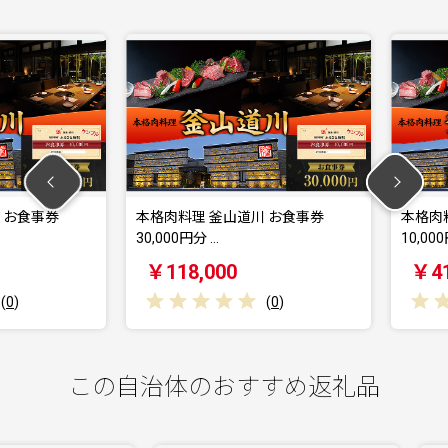
食事券
本格肉料理 釜山道川 お食事券
本格肉料理
30,000円分 …
10,000円分
￥118,000
￥41,0
(
0
)
この自治体のおすすめ返礼品