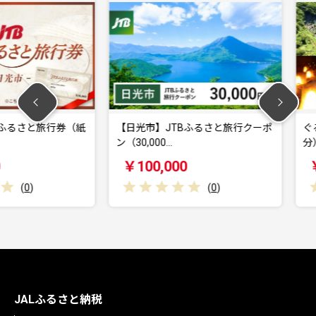
と旅行券（紙
【日光市】JTBふるさと旅行クーポ
ぐるり日光
ン（30,000…
分）
￥100,000
￥10,0
(
0
)
JALふるさと納税