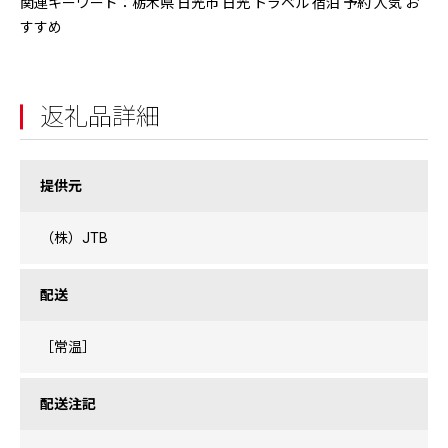
関連キーワード：栃木県 日光市 日光 トラベル 宿泊 予約 人気 お
すすめ
返礼品詳細
提供元
（株）JTB
配送
［常温］
配送注記