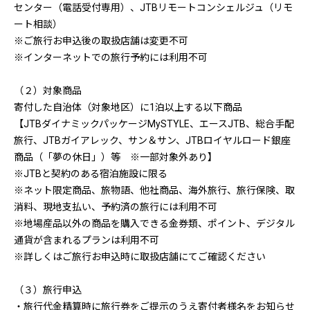
センター（電話受付専用）、JTBリモートコンシェルジュ（リモ
ート相談）
※ご旅行お申込後の取扱店舗は変更不可
※インターネットでの旅行予約には利用不可
（２）対象商品
寄付した自治体（対象地区）に1泊以上する以下商品
【JTBダイナミックパッケージMySTYLE、エースJTB、総合手配
旅行、JTBガイアレック、サン＆サン、JTBロイヤルロード銀座
商品（「夢の休日」）等 ※一部対象外あり】
※JTBと契約のある宿泊施設に限る
※ネット限定商品、旅物語、他社商品、海外旅行、旅行保険、取
消料、現地支払い、予約済の旅行には利用不可
※地場産品以外の商品を購入できる金券類、ポイント、デジタル
通貨が含まれるプランは利用不可
※詳しくはご旅行お申込時に取扱店舗にてご確認ください
（３）旅行申込
・旅行代金精算時に旅行券をご提示のうえ寄付者様名をお知らせ