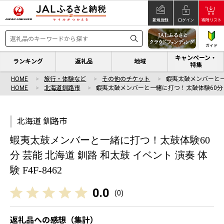
新規登録
ログイン
寄附リスト
ガイド
キャンペーン・
ランキング
返礼品
地域
特集
HOME
旅行・体験など
その他のチケット
蝦夷太鼓メンバーと一
HOME
北海道釧路市
蝦夷太鼓メンバーと一緒に打つ！太鼓体験60分
北海道 釧路市
蝦夷太鼓メンバーと一緒に打つ！太鼓体験60
分 芸能 北海道 釧路 和太鼓 イベント 演奏 体
験 F4F-8462
0.0
(
0
)
返礼品への感想（集計）