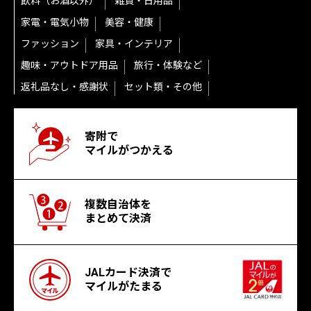
飲料（お酒以外）
雑貨・日用品
家電・電気小物
美容・健康
ファッション
家具・インテリア
趣味・アウトドア用品
旅行・体験など
返礼品なし・感謝状
セット類・その他
寄附で
マイルがつかえる
複数自治体を
まとめて決済
JALカード決済で
マイルがたまる