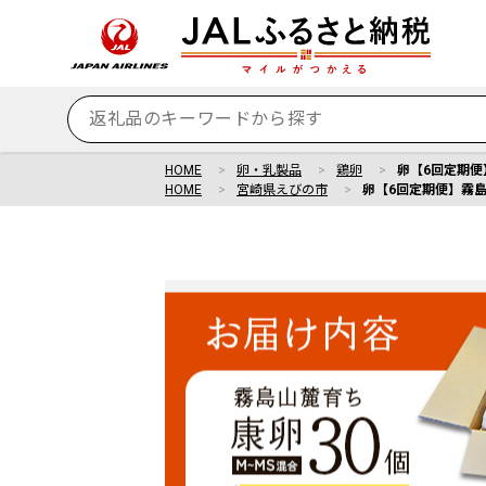
HOME
卵・乳製品
鶏卵
卵【6回定期便】
HOME
宮崎県えびの市
卵【6回定期便】霧島山