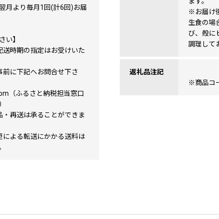
ます。
月より毎月1回(計6回)お届
※お届け
生食の場
び、殻に
さい】
調理して
配送時期の指定はお受けいた
事前に下記へお問合せ下さ
返礼品注記
※商品コード:
bino.com（ふるさと納税担当窓口
）
品・再送は承ることができま
更による転送にかかる送料は
。