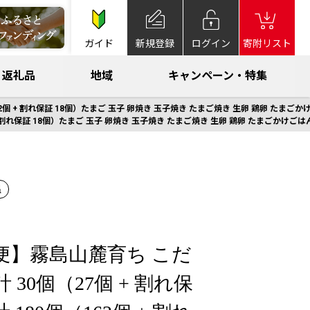
ガイド
新規登録
ログイン
寄附リスト
返礼品
地域
キャンペーン・特集
62個 + 割れ保証 18個）たまご 玉子 卵焼き 玉子焼き たまご焼き 生卵 鶏卵 たまご
 + 割れ保証 18個）たまご 玉子 卵焼き 玉子焼き たまご焼き 生卵 鶏卵 たまごかけご
温
便】霧島山麓育ち こだ
 30個（27個 + 割れ保