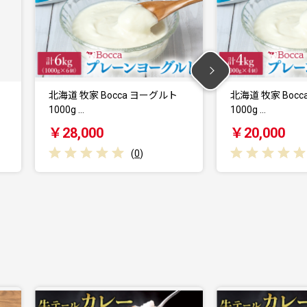
北海道 牧家 Bocca ヨーグルト
北海道 牧家 Boc
1000g …
1000g …
￥20,000
￥11,000
(
0
)