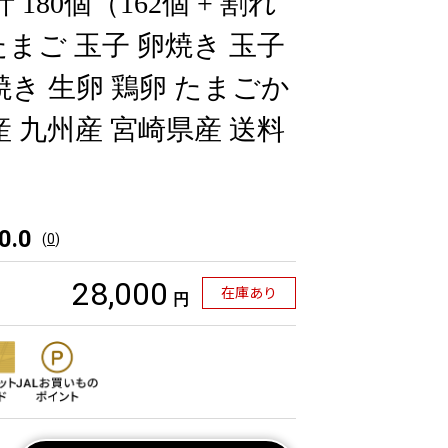
 180個（162個 + 割れ
たまご 玉子 卵焼き 玉子
焼き 生卵 鶏卵 たまごか
 九州産 宮崎県産 送料
0.0
(
0
)
28,000
在庫あり
円