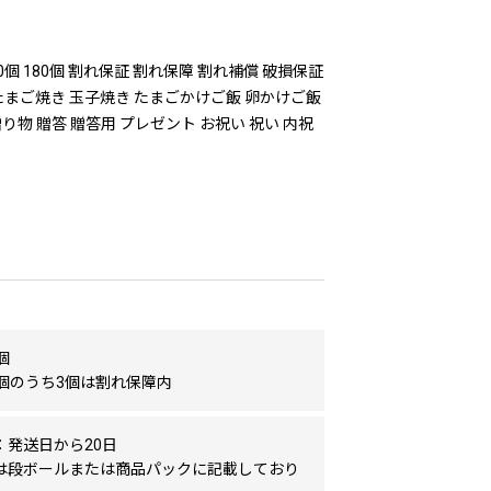
90個 180個 割れ保証 割れ保障 割れ補償 破損保証
き たまご焼き 玉子焼き たまごかけご飯 卵かけご飯
 贈り物 贈答 贈答用 プレゼント お祝い 祝い 内祝
個
0個のうち3個は割れ保障内
：発送日から20日
は段ボールまたは商品パックに記載しており