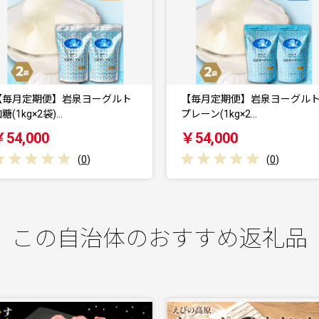
【毎月定期便】岩泉ヨーグルト
北海道 牧家 Bocca ヨーグルト
レーン(1kg×2…
1000g …
￥54,000
￥28,000
(
0
)
(
0
)
この自治体のおすすめ返礼品