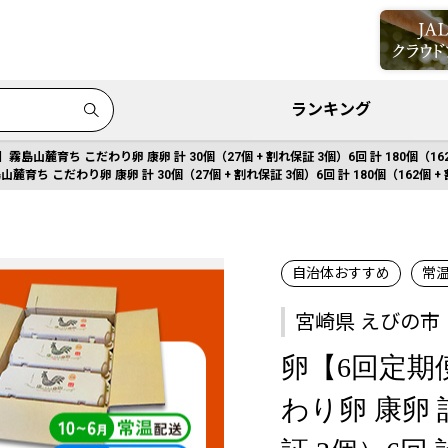
ランキング
霧島山麓育ち こだわり卵 康卵 計 30個（27個 + 割れ保証 3個）6回 計 180個（1
麓育ち こだわり卵 康卵 計 30個（27個 + 割れ保証 3個）6回 計 180個（162個
自治体おすすめ
常
宮崎県 えびの市
卵【6回定期
わり卵 康卵 計