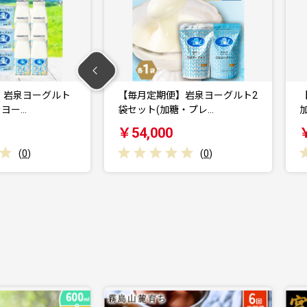
】岩泉ヨーグルト2
【毎月定期便】岩泉ヨーグルト
・プレ…
加糖(1kg×2袋)…
プ
￥54,000
(
0
)
(
0
)