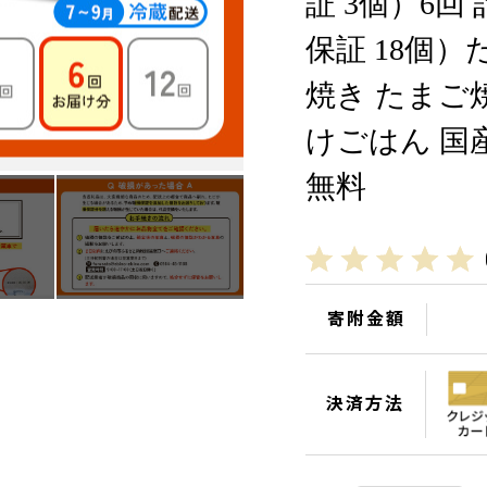
証 3個）6回 計
保証 18個）
焼き たまご
けごはん 国産
無料
寄附金額
決済方法