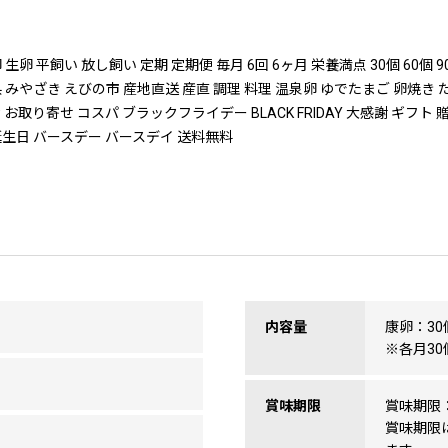
生卵 平飼い 放し飼い 定期 定期便 毎月 6回 6ヶ月 栄養満点 30個 60個 
県 みやざき えびの市 産地直送 産直 調理 料理 温泉卵 ゆでたまご 卵焼
お取り寄せ コスパ ブラックフライデー BLACK FRIDAY 大感謝 ギフト
誕生日 バースデー バースデイ 送料無料
内容量
康卵：30
※各月3
賞味期限
賞味期限
賞味期限