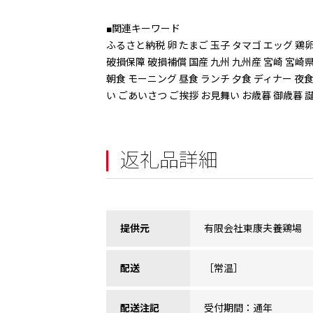
■関連キーワード
ふるさと納税 卵 たまご 玉子 タマゴ エッグ 鶏卵 
破損保障 破損補償 国産 九州 九州産 宮崎 宮崎
朝食 モーニング 昼食 ランチ 夕食 ディナー 夜食 
い ごあいさつ ご挨拶 お見舞い お歳暮 御歳暮 
返礼品詳細
提供元
有限会社東康夫養鶏場
配送
［常温］
配送注記
受付期間：通年