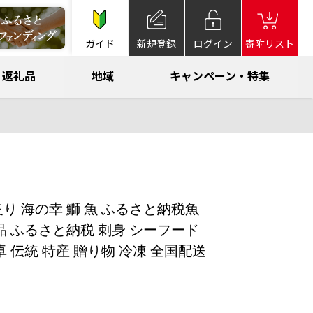
ガイド
新規登録
ログイン
寄附リスト
返礼品
地域
キャンペーン・特集
炙り 海の幸 鰤 魚 ふるさと納税魚
食品 ふるさと納税 刺身 シーフード
卓 伝統 特産 贈り物 冷凍 全国配送