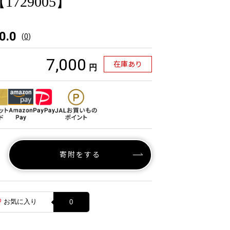
729005】
0.0
(
0
)
7,000
在庫あり
円
寄附をする
お気に入り
0