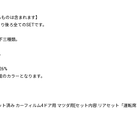
るものは含まれます】
り後ろ全てのSETです。
以下三種類。
%
6%
載のカラーとなります。
(5%) カット済み カーフィルム4ドア用 マツダ用[セット内容:リアセット「