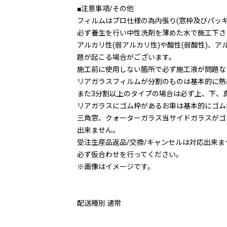
■注意事項/その他
フィルムはプロ仕様の為内張り(窓枠及びパッ
必ず養生を行い中性洗剤を薄めた水で施工下さ
アルカリ性(弱アルカリ性)や酸性(弱酸性)
題が起こる場合がございます。
施工前に使用しない箇所で必ず施工液が問題な
リアガラスフィルムが分割のものは基本的に熱
また3分割以上のタイプの場合は必ず上、下、
リアガラスにゴム枠があるお車は基本的にゴム
三角窓、クォーターガラス当サイドガラスがゴ
出来ません。
受注生産品返品/交換/キャンセルは対応出来ま
必ず仮合わせを行ってください。
※画像はイメージです。
配送種別:通常