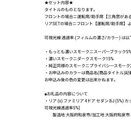
★セット内容★
タイトルのものとなります。
フロントの場合ニ運転席/助手席【三角窓があ
リアSETの場合ニフロント【運転席/助手席】よ
可視光線 透過率 (フィルムの濃さ/カラー) は
・もっとも濃いスモークニスーパーブラック5
・濃いスモークニダークスモーク15%
・純正同様のスモークニプライバシースモーク2
・お申込みのカラーは商品名(商品タイトル)記
お申込み後の色の変更は出来かねます。
■お礼品の内容について
・リア (s) ファミリア 4ドア セダン BJ 
可視光線透過率5%]
製造地:大阪府和泉市/加工地:大阪府和泉市