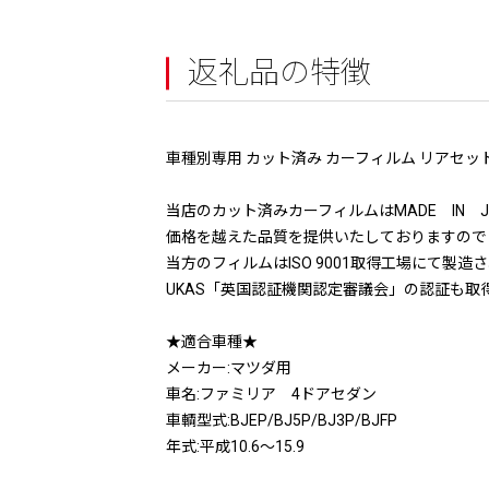
返礼品の特徴
車種別専用 カット済み カーフィルム リアセッ
当店のカット済みカーフィルムはMADE IN JA
価格を越えた品質を提供いたしておりますので
当方のフィルムはISO 9001取得工場にて製
UKAS「英国認証機関認定審議会」の認証も取得して
★適合車種★
メーカー:マツダ用
車名:ファミリア 4ドアセダン
車輌型式:BJEP/BJ5P/BJ3P/BJFP
年式:平成10.6〜15.9