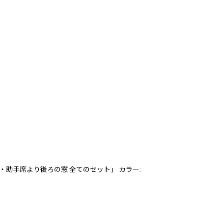
運転席・助手席より後ろの窓 全てのセット」 カラー: