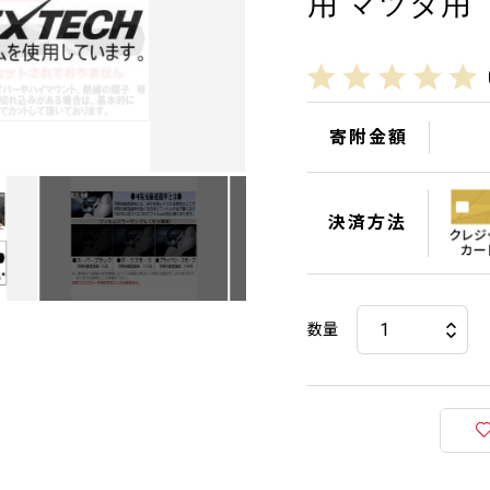
用 マツダ用【1
寄附金額
決済方法
数量