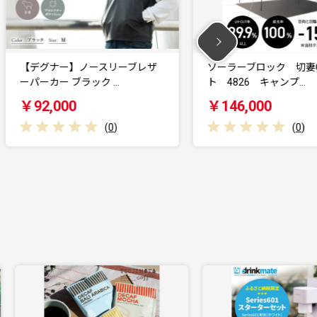
ソーラーブロック 切妻Qセッ
ソーラーブロック
ト 4826 キャンプ…
ト 2727 キャ
￥146,000
￥80,000
(
0
)