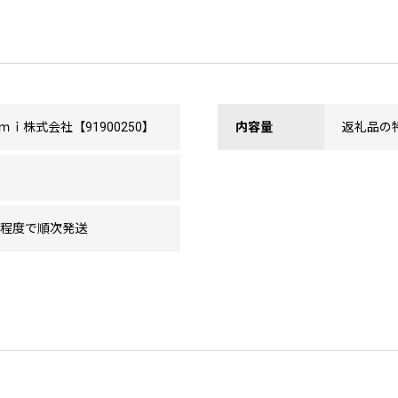
ｉ株式会社【91900250】
内容量
返礼品の
間程度で順次発送