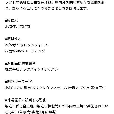
ソフトな感触と自由な造形は、屋内外を問わず様々な空間を彩
り、あらゆる世代にくつろぎと優しさを提供します。
■製造地
北海道北広島市
■原材料名
本体:ポリウレタンフォーム
表面:sixinchコーティング
■返礼品提供事業者
株式会社シックスインチジャパン
■関連キーワード
北海道 北広島市 ポリウレタンフォーム 雑貨 オブジェ 置物 子供
■地場産品に該当する理由
製造に係る全工程（製造、梱包等）が市内の工場で実施されてい
るもの（告示第5条第3号に該当）