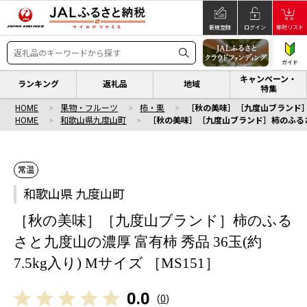
新規登録
ログイン
寄附リスト
ガイド
キャンペーン・
ランキング
返礼品
地域
特集
HOME
果物・フルーツ
柿・栗
［秋の美味］［九度山ブランド］柿の
HOME
和歌山県九度山町
［秋の美味］［九度山ブランド］柿のふるさと九度
常温
和歌山県 九度山町
［秋の美味］［九度山ブランド］柿のふる
さと九度山の濃厚 富有柿 秀品 36玉(約
7.5kg入り) Mサイズ ［MS151］
0.0
(
0
)