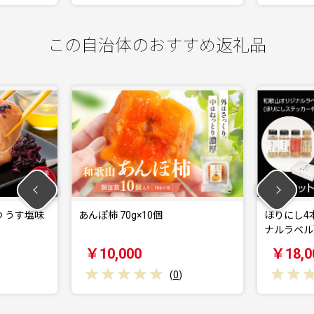
この自治体のおすすめ返礼品
 うす塩味
あんぽ柿 70g×10個
ほりにし4
ナルラベル
￥10,000
￥18,0
(
0
)