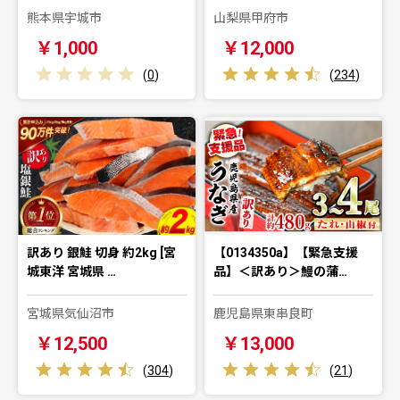
熊本県宇城市
山梨県甲府市
￥1,000
￥12,000
(
0
)
(
234
)
訳あり 銀鮭 切身 約2kg [宮
【0134350a】【緊急支援
城東洋 宮城県 …
品】＜訳あり＞鰻の蒲…
宮城県気仙沼市
鹿児島県東串良町
￥12,500
￥13,000
(
304
)
(
21
)