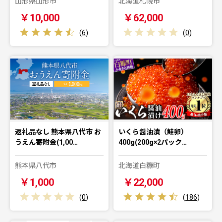
山形県山形市
北海道札幌市
￥10,000
￥62,000
(
6
)
(
0
)
返礼品なし 熊本県八代市 お
いくら醤油漬（鮭卵）
うえん寄附金(1,00…
400g(200g×2パック…
熊本県八代市
北海道白糠町
￥1,000
￥22,000
(
0
)
(
186
)