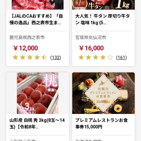
【JALのCAおすすめ】「自
大人気！ 牛タン 厚切り牛タ
慢の逸品」西之表市生ま…
ン 塩味 1kg (5…
鹿児島県西之表市
宮城県気仙沼市
￥12,000
￥16,000
(
132
)
(
161
)
山形産 白桃 秀 3kg(8玉～14
プレミアムレストランお食
玉)【令和8年…
事券15,000円