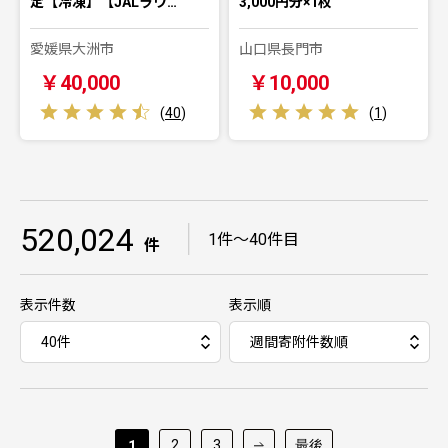
定【冷凍】【JALラウ…
3,000円分×1枚
愛媛県大洲市
山口県長門市
￥40,000
￥10,000
(
40
)
(
1
)
520,024
｜
1件～40件目
件
表示件数
表示順
2
3
最後
1