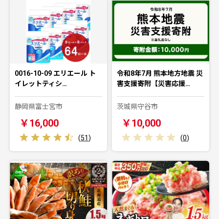
0016-10-09 エリエール ト
令和8年7月 熊本地方地震 災
イレットティシ…
害支援寄附【災害応援…
静岡県富士宮市
茨城県守谷市
￥16,000
￥10,000
(
51
)
(
0
)