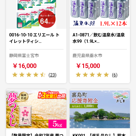
0016-10-10 エリエール ト
A1-0871／飲む温泉水/温泉
イレットティシ…
水99（1.9L×…
静岡県富士宮市
鹿児島県垂水市
￥16,000
￥15,000
(
23
)
(
6
)
【数量限定】令和7年産 夢つ
KK001_【返礼品なし】熊本