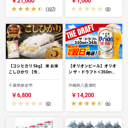
￥21,000
￥1,000
(
107
)
(
0
)
【コシヒカリ 5kg】 米 お米
【オリオンビール】オリオ
こしひかり 【令…
ン ザ・ドラフト＜350m…
千葉県東金市
沖縄県八重瀬町
￥6,800
￥14,200
(
0
)
(
6
)