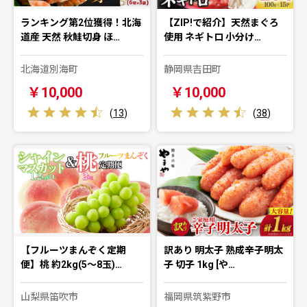
ランキング第2位獲得！北海
【ZIP!で紹介】天然まぐろ
道産 天然 秋鮭切身 ほ…
使用 ネギトロ 小分け…
北海道別海町
静岡県吉田町
￥10,000
￥10,000
(
13
)
(
38
)
【フルーツまんぞく定期
訳あり 明太子 熟成辛子明太
便】桃 約2kg(5～8玉)…
子 切子 1kg [や…
山梨県笛吹市
福岡県筑紫野市