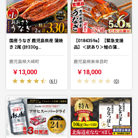
国産うなぎ 鹿児島県産 蒲焼
【0184359a】【緊急支援
き 2尾 (計330g…
品】＜訳あり＞鰻の蒲…
鹿児島県大崎町
鹿児島県東串良町
￥13,000
￥18,000
(
61
)
(
0
)