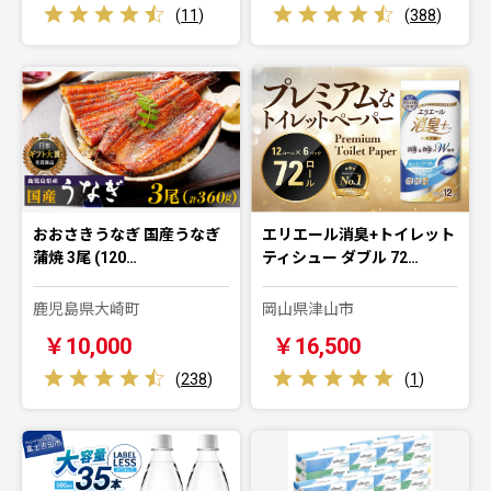
(
11
)
(
388
)
おおさきうなぎ 国産うなぎ
エリエール消臭+トイレット
蒲焼 3尾 (120…
ティシュー ダブル 72…
鹿児島県大崎町
岡山県津山市
￥10,000
￥16,500
(
238
)
(
1
)