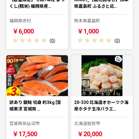
くし(精米) 福岡県産…
県嘉島町 ふるさと応…
福岡県赤村
熊本県嘉島町
￥6,000
￥1,000
(
0
)
(
0
)
訳あり 銀鮭 切身 約3kg [宮
20-330 北海道オホーツク海
城東洋 宮城県 …
産ホタテ玉冷バラエ…
宮城県気仙沼市
北海道紋別市
￥17,500
￥20,000