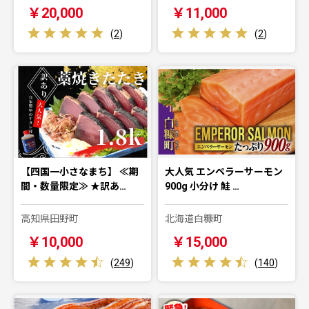
￥20,000
￥11,000
(
2
)
(
2
)
【四国一小さなまち】 ≪期
大人気 エンペラーサーモン
間・数量限定≫ ★訳あ…
900g 小分け 鮭 …
高知県田野町
北海道白糠町
￥10,000
￥15,000
(
249
)
(
140
)