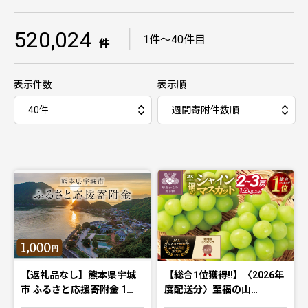
520,024
｜
1件〜40件目
件
表示件数
表示順
【返礼品なし】熊本県宇城
【総合1位獲得!!】〈2026年
市 ふるさと応援寄附金 1…
度配送分〉至福の山…