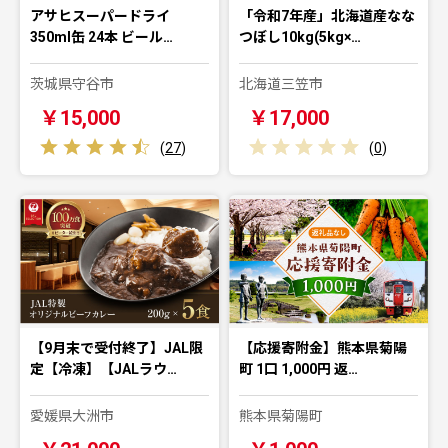
アサヒスーパードライ
「令和7年産」北海道産なな
350ml缶 24本 ビール…
つぼし10kg(5kg×…
茨城県守谷市
北海道三笠市
￥15,000
￥17,000
(
27
)
(
0
)
【9月末で受付終了】JAL限
【応援寄附金】熊本県菊陽
定【冷凍】【JALラウ…
町 1口 1,000円 返…
愛媛県大洲市
熊本県菊陽町