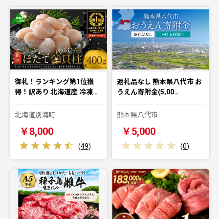
御礼！ランキング第1位獲
返礼品なし 熊本県八代市 お
得！訳あり 北海道産 冷凍…
うえん寄附金(5,00…
北海道別海町
熊本県八代市
￥8,000
￥5,000
(
49
)
(
0
)