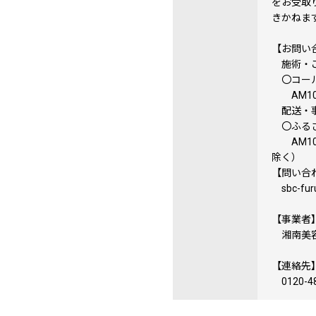
をお受取
きかねま
【お問い
施術・ご
〇コールセ
AM10:
配送・事
〇ふるさ
AM10:
除く）
【問い合
sbc-furu
【事業者
湘南美容
【連絡先
0120-48