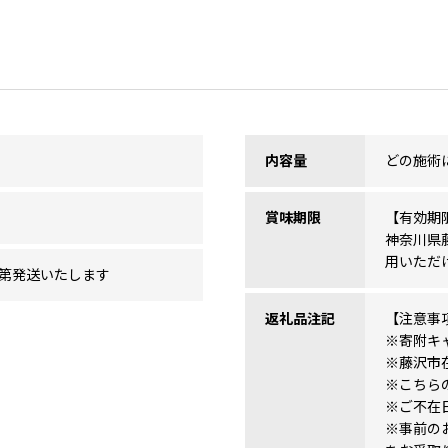
内容量
どの施術
賞味期限
【有効期
神奈川県
用いただ
第発送いたします
返礼品注記
【注意事
※寄附キ
※藤沢市
※こちら
※ご不在
※事前の