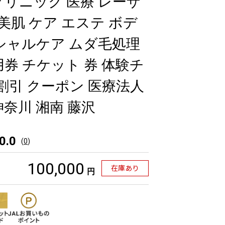
クリニック 医療 レーザ
 美肌 ケア エステ ボデ
シャルケア ムダ毛処理
用券 チケット 券 体験チ
 割引 クーポン 医療法人
奈川 湘南 藤沢
0.0
(
0
)
100,000
在庫あり
円