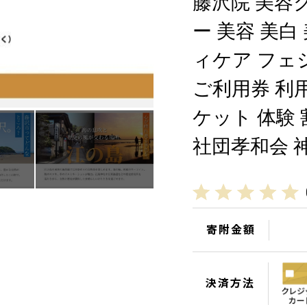
藤沢院 美容
ー 美容 美白
ィケア フェ
ご利用券 利
ケット 体験
社団孝和会 神
寄附金額
決済方法