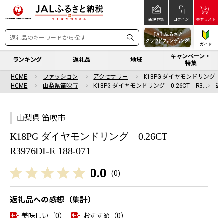
新規登録
ログイン
寄附リスト
ガイド
キャンペーン・
ランキング
返礼品
地域
特集
HOME
ファッション
アクセサリー
K18PG ダイヤモンドリング 
HOME
山梨県笛吹市
K18PG ダイヤモンドリング 0.26CT R3…
山梨県 笛吹市
K18PG ダイヤモンドリング 0.26CT
R3976DI-R 188-071
0.0
(
0
)
返礼品への感想（集計）
美味しい（0）
おすすめ（0）