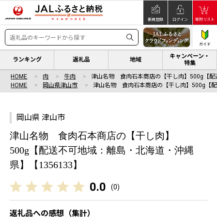
新規登録
ログイン
寄附リスト
ガイド
キャンペーン・
ランキング
返礼品
地域
特集
HOME
肉
牛肉
津山名物 食肉石本商店の【干し肉】500g【配
HOME
岡山県津山市
津山名物 食肉石本商店の【干し肉】500g【
岡山県 津山市
津山名物 食肉石本商店の【干し肉】
500g【配送不可地域：離島・北海道・沖縄
県】【1356133】
0.0
(
0
)
返礼品への感想（集計）