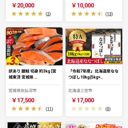
￥20,000
￥10,000
(
2
)
(
13
)
訳あり 銀鮭 切身 約3kg [宮
「令和7年産」北海道産なな
城東洋 宮城県 …
つぼし10kg(5kg×…
宮城県気仙沼市
北海道三笠市
￥17,500
￥17,000
(
11
)
(
0
)