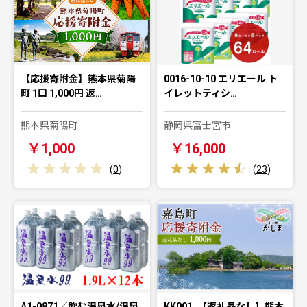
【応援寄附金】熊本県菊陽
0016-10-10 エリエール ト
町 1口 1,000円 返…
イレットティシ…
熊本県菊陽町
静岡県富士宮市
￥1,000
￥16,000
(
0
)
(
23
)
A1-0871／飲む温泉水/温泉
KK001_【返礼品なし】熊本