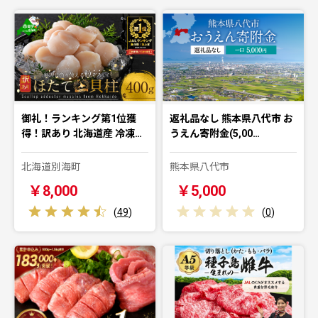
御礼！ランキング第1位獲
返礼品なし 熊本県八代市 お
得！訳あり 北海道産 冷凍…
うえん寄附金(5,00…
北海道別海町
熊本県八代市
￥8,000
￥5,000
(
49
)
(
0
)