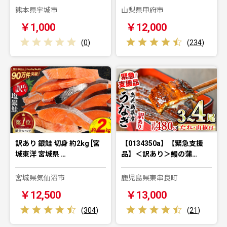
熊本県宇城市
山梨県甲府市
￥1,000
￥12,000
(
0
)
(
234
)
訳あり 銀鮭 切身 約2kg [宮
【0134350a】【緊急支援
城東洋 宮城県 …
品】＜訳あり＞鰻の蒲…
宮城県気仙沼市
鹿児島県東串良町
￥12,500
￥13,000
(
304
)
(
21
)