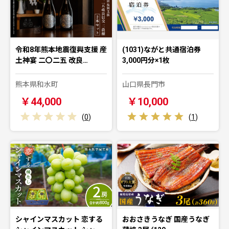
令和8年熊本地震復興支援 産
(1031)ながと共通宿泊券
土神宴 二〇二五 改良…
3,000円分×1枚
熊本県和水町
山口県長門市
￥44,000
￥10,000
(
0
)
(
1
)
シャインマスカット 恋する
おおさきうなぎ 国産うなぎ