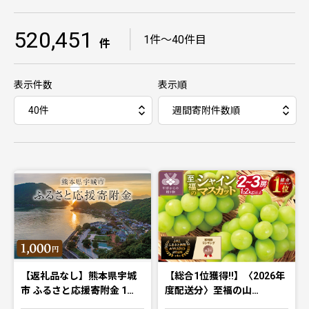
520,451
｜
1件〜40件目
件
表示件数
表示順
【返礼品なし】熊本県宇城
【総合1位獲得!!】〈2026年
市 ふるさと応援寄附金 1…
度配送分〉至福の山…