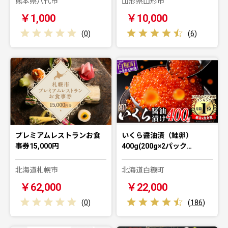
熊本県八代市
山形県山形市
￥1,000
￥10,000
(
0
)
(
6
)
プレミアムレストランお食
いくら醤油漬（鮭卵）
事券15,000円
400g(200g×2パック…
北海道札幌市
北海道白糠町
￥62,000
￥22,000
(
0
)
(
186
)