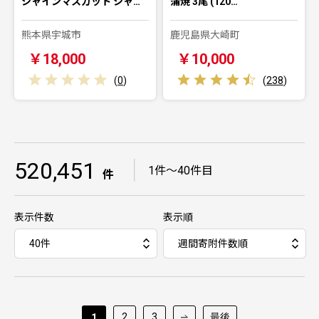
シャインマスカット シャ…
蒲焼 3尾 (120…
熊本県宇城市
鹿児島県大崎町
￥18,000
￥10,000
(
0
)
(
238
)
520,451
｜
1件～40件目
件
表示件数
表示順
2
3
最後
1