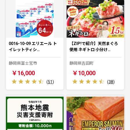
0016-10-09 エリエール ト
【ZIP!で紹介】天然まぐろ
イレットティシ…
使用 ネギトロ 小分け…
静岡県富士宮市
静岡県吉田町
￥16,000
￥10,000
(
51
)
(
38
)