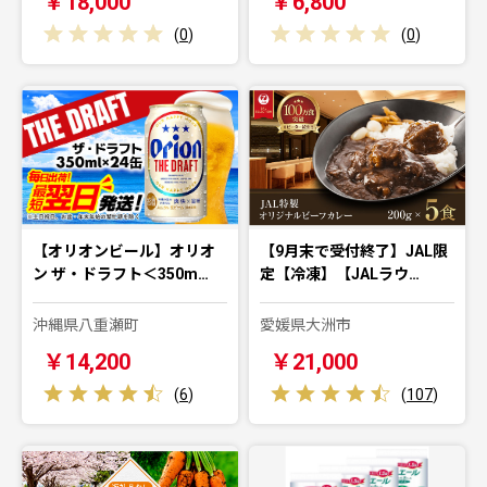
￥18,000
￥6,800
(
0
)
(
0
)
【オリオンビール】オリオ
【9月末で受付終了】JAL限
ン ザ・ドラフト＜350m…
定【冷凍】【JALラウ…
沖縄県八重瀬町
愛媛県大洲市
￥14,200
￥21,000
(
6
)
(
107
)