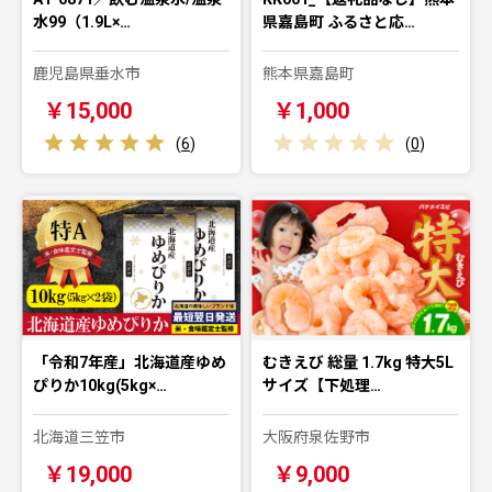
水99（1.9L×…
県嘉島町 ふるさと応…
鹿児島県垂水市
熊本県嘉島町
￥15,000
￥1,000
(
6
)
(
0
)
「令和7年産」北海道産ゆめ
むきえび 総量 1.7kg 特大5L
ぴりか10kg(5kg×…
サイズ【下処理…
北海道三笠市
大阪府泉佐野市
￥19,000
￥9,000