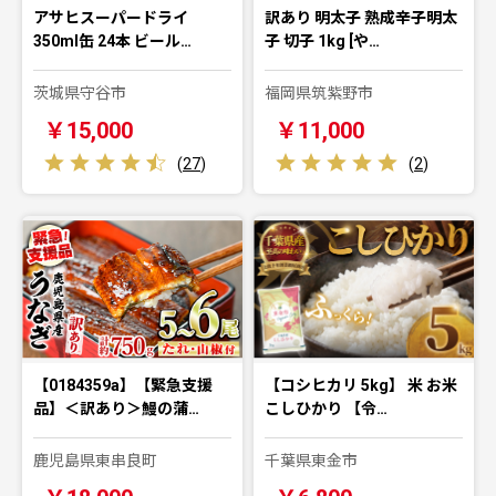
アサヒスーパードライ
訳あり 明太子 熟成辛子明太
350ml缶 24本 ビール…
子 切子 1kg [や…
茨城県守谷市
福岡県筑紫野市
￥15,000
￥11,000
(
27
)
(
2
)
【0184359a】【緊急支援
【コシヒカリ 5kg】 米 お米
品】＜訳あり＞鰻の蒲…
こしひかり 【令…
鹿児島県東串良町
千葉県東金市