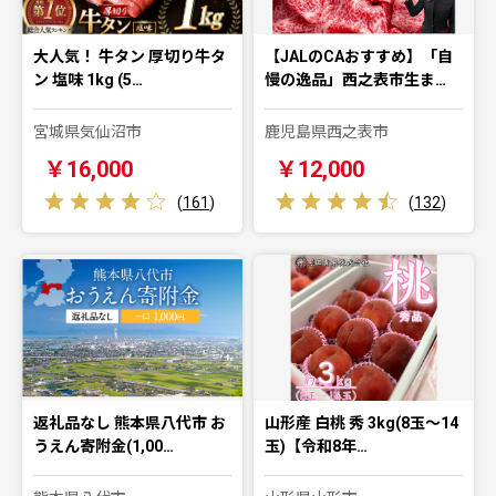
大人気！ 牛タン 厚切り牛タ
【JALのCAおすすめ】「自
ン 塩味 1kg (5…
慢の逸品」西之表市生ま…
宮城県気仙沼市
鹿児島県西之表市
￥16,000
￥12,000
(
161
)
(
132
)
返礼品なし 熊本県八代市 お
山形産 白桃 秀 3kg(8玉～14
うえん寄附金(1,00…
玉)【令和8年…