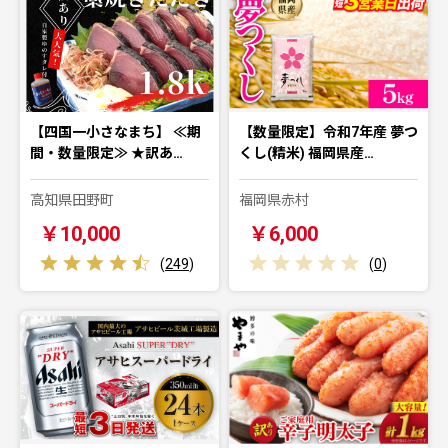
【四国一小さなまち】 ≪期
【数量限定】令和7年産 夢つ
間・数量限定≫ ★訳あ…
くし(精米) 福岡県産…
高知県田野町
福岡県赤村
￥10,000
￥6,000
(
249
)
(
0
)