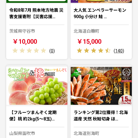
令和8年7月 熊本地方地震 災
大人気 エンペラーサーモン
害支援寄附【災害応援…
900g 小分け 鮭 …
茨城県守谷市
北海道白糠町
￥10,000
￥15,000
(
0
)
(
140
)
【フルーツまんぞく定期
ランキング第2位獲得！北海
便】桃 約2kg(5～8玉)…
道産 天然 秋鮭切身 ほ…
山梨県笛吹市
北海道別海町