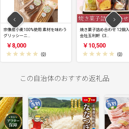
 素材を味わう
焼き菓子詰め合わせ 12個入り 株式
焼き菓子
会社玉利軒《3…
会社玉利
￥10,500
￥13,
0
)
(
0
)
この自治体のおすすめ返礼品