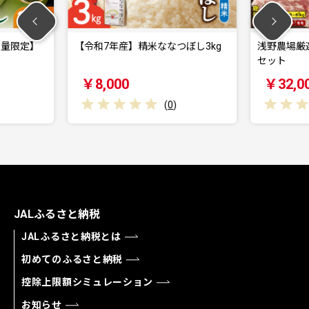
米ななつぼし3kg
浅野農場厳選豚肉ブロック食べ比べ
浅
セット
￥32,000
￥
(
0
)
(
0
)
JALふるさと納税
JALふるさと納税とは
初めてのふるさと納税
控除上限額シミュレーション
お知らせ