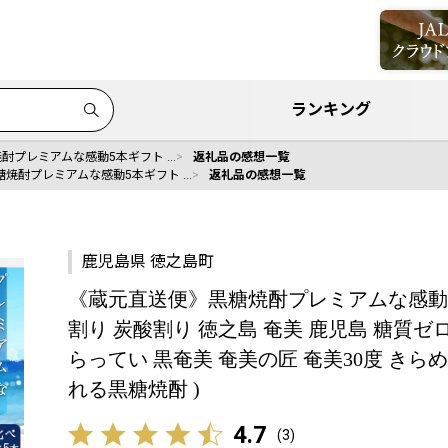
ランキング
酎プレミアムな感動5本ギフト …
返礼品の感想一覧
焼酎プレミアムな感動5本ギフト …
返礼品の感想一覧
鹿児島県 徳之島町
《蔵元直送便》黒糖焼酎プレミアムな感動5本
割り 炭酸割り 徳之島 奄美 鹿児島 糖質ゼロ
らってい 黒奄美 奄美の匠 奄美30度 きら
れる黒糖焼酎 )
4.7
(
3
)