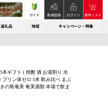
ガイド
新規登録
ログイン
寄附リスト
返礼品
地域
キャンペーン・特集
ギフト ( 焼酎 酒 お湯割り 水
 プリン体ゼロ 5本 飲み比べ まぶ
めきの島奄美 奄美酒類 本場で飲ま