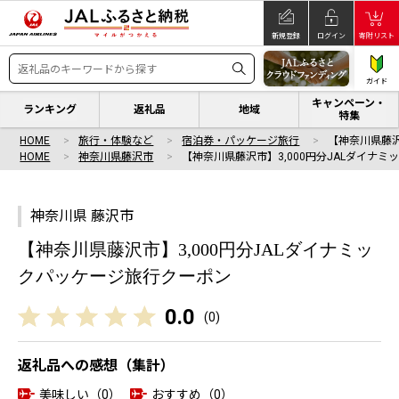
新規登録
ログイン
寄附リスト
ガイド
キャンペーン・
ランキング
返礼品
地域
特集
HOME
旅行・体験など
宿泊券・パッケージ旅行
【神奈川県藤沢
HOME
神奈川県藤沢市
【神奈川県藤沢市】3,000円分JALダイナミ
神奈川県 藤沢市
【神奈川県藤沢市】3,000円分JALダイナミッ
クパッケージ旅行クーポン
0.0
(
0
)
返礼品への感想（集計）
美味しい（0）
おすすめ（0）