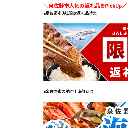
＼泉佐野市人気の返礼品をPickUp／
■泉佐野市JAL限定返礼品特集
■泉佐野市の納得！海鮮巡り