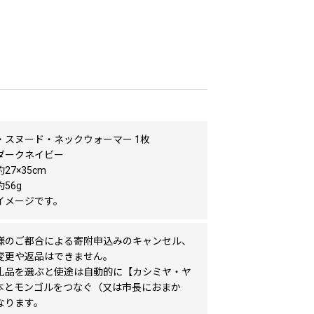
・スヌード・ネックウォーマー 1枚
ダークネイビー
27×35cm
56g
イメージです。
様のご都合による寄附申込みのキャンセル、
変更や返品はできません。
礼品を選ぶと使途は自動的に【カシミヤ・ヤ
本とモンゴルをつなぐ（又は市長におまか
なります。