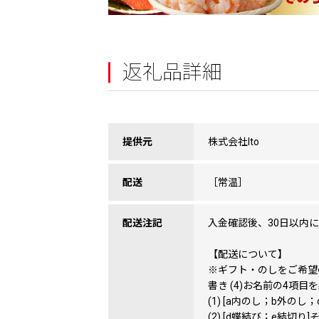
返礼品詳細
提供元
株式会社Ito
配送
［常温］
配送注記
入金確認後、30日以内
【配送について】
※ギフト・のしをご希望の際は
書き (4)お名前の4項
(1) [a内のし；b外のし
(2) [d蝶結び；e結切