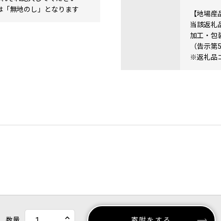
場合は「無地のし」となります
【地場産
当該返礼
加工・包
（告示第
※返礼品コー
数量
寄附をする