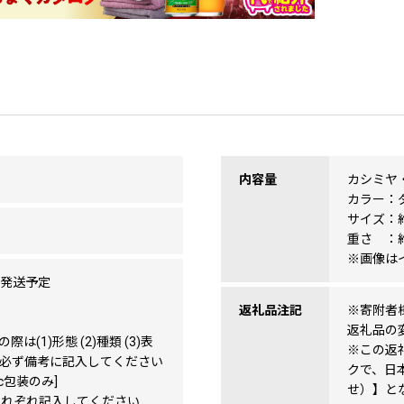
内容量
カシミヤ
カラー：
サイズ：約
重さ ：約
※画像は
に発送予定
返礼品注記
※寄附者
返礼品の
(1)形態 (2)種類 (3)表
※この返
目を必ず備考に記入してください
クで、日
；c包装のみ]
せ）】と
り]それぞれ記入してください