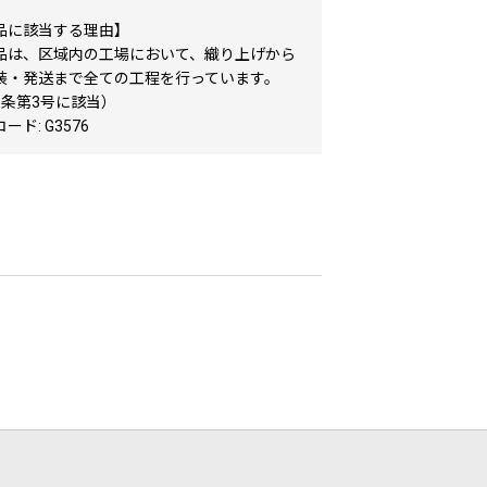
品に該当する理由】
品は、区域内の工場において、織り上げから
装・発送まで全ての工程を行っています。
5条第3号に該当）
ド: G3576