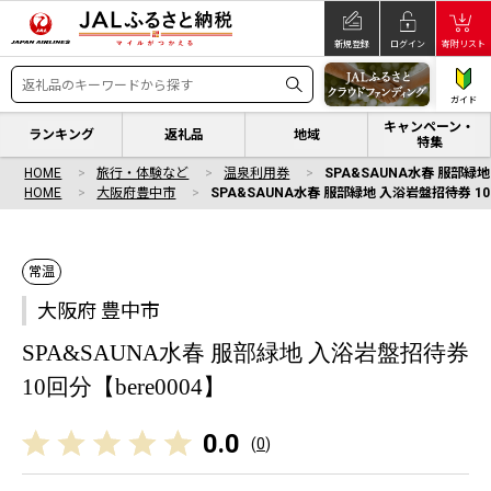
新規登録
ログイン
寄附リスト
ガイド
キャンペーン・
ランキング
返礼品
地域
特集
HOME
旅行・体験など
温泉利用券
SPA&SAUNA水春 服部緑地
HOME
大阪府豊中市
SPA&SAUNA水春 服部緑地 入浴岩盤招待券 10
常温
大阪府 豊中市
SPA&SAUNA水春 服部緑地 入浴岩盤招待券
10回分【bere0004】
0.0
(
0
)