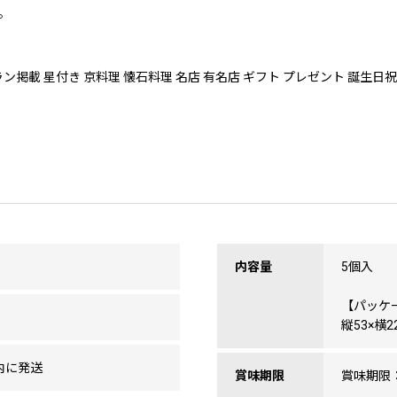
。
掲載 星付き 京料理 懐石料理 名店 有名店 ギフト プレゼント 誕生日祝い
内容量
5個入
【パッケ
縦53×横2
内に発送
賞味期限
賞味期限：