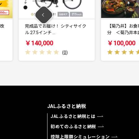
！ シティサイク
【菊乃井】お食事券 30,000円
…
分 ＜菊乃井本店…
￥100,000
(
0
)
(
2
)
JALふるさと納税
JALふるさと納税とは
初めてのふるさと納税
控除上限額シミュレーション