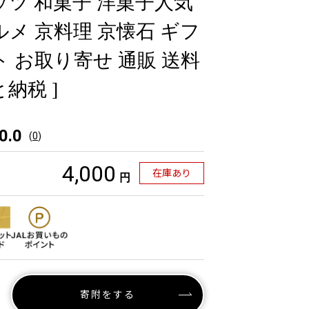
ッツ 和菓子 洋菓子人気
ルメ 京料理 京懐石 ギフ
ト お取り寄せ 通販 送料
納税 ]
0.0
(
0
)
4,000
在庫あり
円
寄附をする