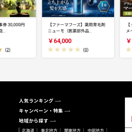
【ファーマフーズ】薬用育毛剤
【 グランマーブル 】京都三色
ニューモ（医薬部外品…
メイプルキャラメル…
￥64,000
￥10,000
(
0
)
(
0
)
人気ランキング
キャンペーン・特集
地域から探す
北海道
東北地方
関東地方
中部地方