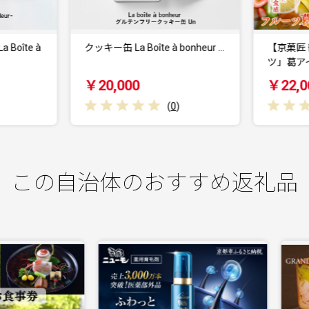
ッキー缶 La Boîte à bonheur …
【京菓匠 鶴屋長生】「フルー
ツ」葛アイスバー15個…
￥20,000
￥22,000
(
0
)
(
0
)
この自治体のおすすめ返礼品