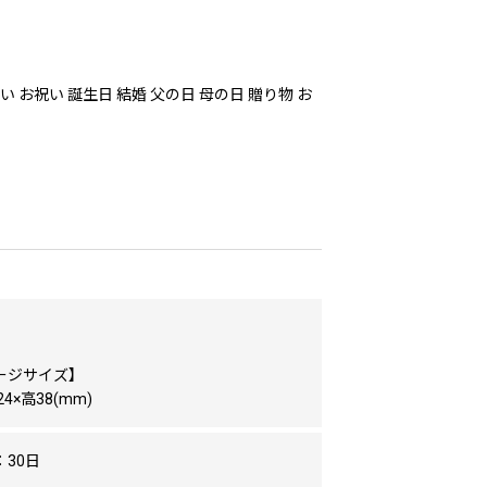
 お祝い 誕生日 結婚 父の日 母の日 贈り物 お
ージサイズ】
24×高38(mm)
30日