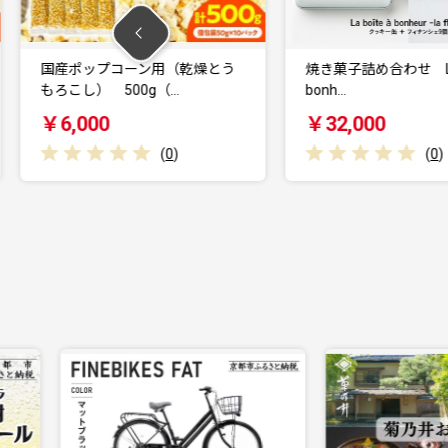
ーン用（乾燥とう
焼き菓子詰め合わせ La Boîte à
ク
0g（…
bonh…
￥32,000
(
0
)
(
0
)