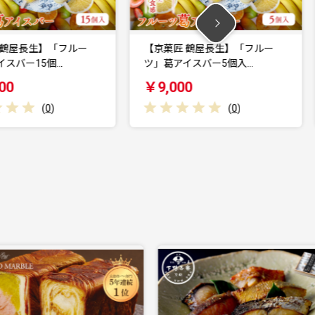
【京菓匠 鶴屋長生】「フルー
【京菓匠 鶴屋長
ツ」葛アイスバー5個入…
イスバー15個入 
￥9,000
￥22,000
(
0
)