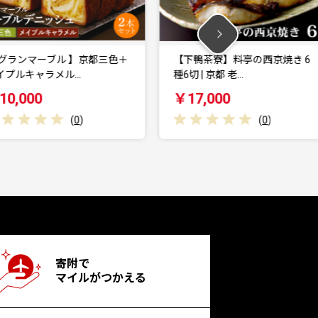
＋
【下鴨茶寮】料亭の西京焼き 6
【創味】ハコネーゼ
種6切 | 京都 老…
個 計10個セット…
￥17,000
￥10,000
(
0
)
寄附で
マイルがつかえる