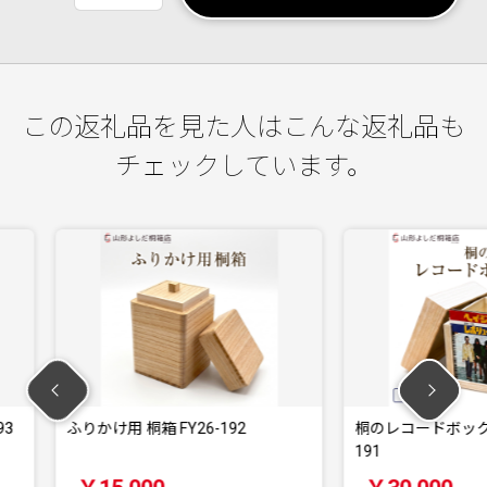
この返礼品を見た人はこんな返礼品も
チェックしています。
6-192
桐のレコードボックス(EP用) FY26-
桐のレコ
191
190