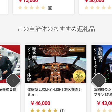
￥30,000
￥5
(
0
)
(
0
)
この自治体のおすすめ返礼品
Y FLIGHT 旅客機のシ
戦闘機のシミュレーター体験 30分
プラン1名様 羽…
￥43,000
(
1
)
(
0
)