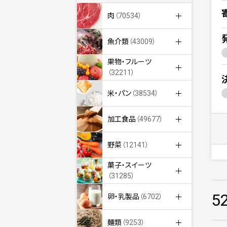
肉
（70534）
魚介類
（43009）
果物・フルーツ
（32211）
米・パン
（38534）
加工食品
（49677）
野菜
（12141）
菓子・スイーツ
（31285）
5
卵・乳製品
（6702）
麺類
（9253）