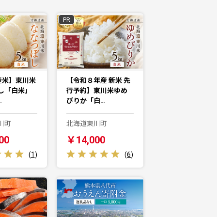
PR
産米】東川米
【令和８年産 新米 先
し「白米」
行予約】東川米ゆめ
…
ぴりか「白…
川町
北海道東川町
00
￥14,000
(
1
)
(
6
)