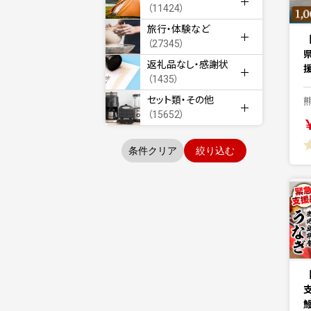
（11424）
旅行・体験など
（27345）
返礼品なし・感謝状
援
（1435）
セット類・その他
（15652）
条件クリア
絞り込む
【