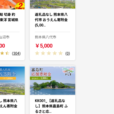
鮭 切身 約
返礼品なし 熊本県八
城東洋 宮城県
代市 おうえん寄附金
(5,00…
仙沼市
熊本県八代市
00
￥5,000
(
304
)
(
0
)
し 熊本県八
KK001_【返礼品な
うえん寄附金
し】熊本県嘉島町 ふ
るさと応…