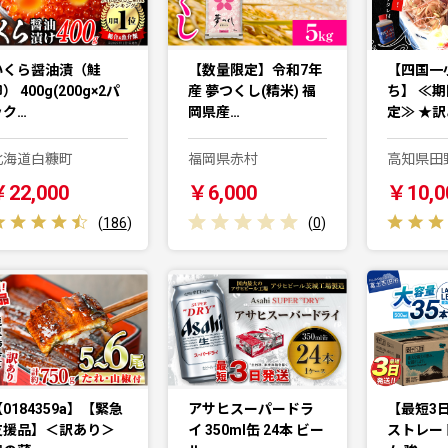
いくら醤油漬（鮭
【数量限定】令和7年
【四国一
） 400g(200g×2パ
産 夢つくし(精米) 福
ち】 ≪
ック…
岡県産…
定≫ ★訳
北海道白糠町
福岡県赤村
高知県田
￥22,000
￥6,000
￥10,0
(
186
)
(
0
)
0184359a】【緊急
アサヒスーパードラ
【最短3日
支援品】＜訳あり＞
イ 350ml缶 24本 ビー
ストレー