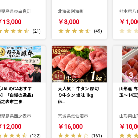
鹿児島県東串良町
北海道別海町
熊本県八
￥13,000
￥8,000
￥1,00
(
21
)
(
49
)
【JALのCAおすす
大人気！ 牛タン 厚切
山形産 白桃
め】「自慢の逸品」
り牛タン 塩味 1kg
玉～14玉
西之表市生ま…
(5…
鹿児島県西之表市
宮城県気仙沼市
山形県山
￥12,000
￥16,000
￥10,0
(
132
)
(
161
)