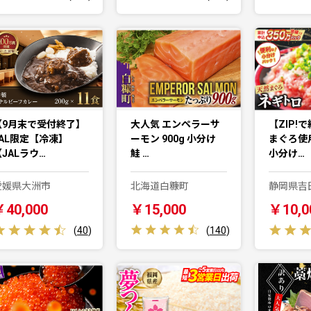
【9月末で受付終了】
大人気 エンペラーサ
【ZIP!
JAL限定【冷凍】
ーモン 900g 小分け
まぐろ使
JALラウ…
鮭 …
小分け…
愛媛県大洲市
北海道白糠町
静岡県吉
￥40,000
￥15,000
￥10,0
(
40
)
(
140
)