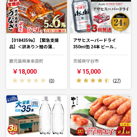
【0184359a】【緊急支援
アサヒスーパードライ
品】＜訳あり＞鰻の蒲…
350ml缶 24本 ビール…
鹿児島県東串良町
茨城県守谷市
￥18,000
￥15,000
(
0
)
(
27
)