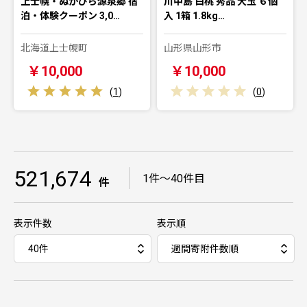
上士幌・ぬかびら源泉郷 宿
川中島 白桃 秀品 大玉 ６個
泊・体験クーポン 3,0…
入 1箱 1.8kg…
北海道上士幌町
山形県山形市
￥10,000
￥10,000
(
1
)
(
0
)
521,674
｜
1件～40件目
件
表示件数
表示順