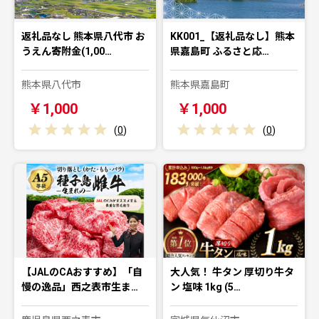
返礼品なし 熊本県八代市 お
KK001_【返礼品なし】熊本
うえん寄附金(1,00…
県嘉島町 ふるさと応…
熊本県八代市
熊本県嘉島町
￥1,000
￥1,000
(
0
)
(
0
)
【JALのCAおすすめ】「自
大人気！ 牛タン 厚切り牛タ
慢の逸品」西之表市生ま…
ン 塩味 1kg (5…