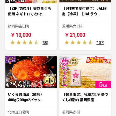
【ZIP!で紹介】天然まぐろ
【9月末で受付終了】JAL限
使用 ネギトロ 小分け…
定【冷凍】【JALラウ…
静岡県吉田町
愛媛県大洲市
￥10,000
￥21,000
(
38
)
(
107
)
いくら醤油漬（鮭卵）
【数量限定】令和7年産 夢つ
400g(200g×2パック…
くし(精米) 福岡県産…
北海道白糠町
福岡県赤村