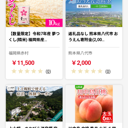
【数量限定】令和7年産 夢つ
返礼品なし 熊本県八代市 お
くし(精米) 福岡県産…
うえん寄附金(2,00…
福岡県赤村
熊本県八代市
￥11,500
￥2,000
(
0
)
(
0
)