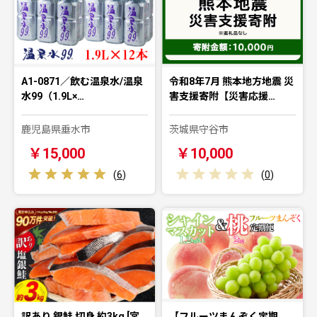
A1-0871／飲む温泉水/温泉
令和8年7月 熊本地方地震 災
水99（1.9L×…
害支援寄附【災害応援…
鹿児島県垂水市
茨城県守谷市
￥15,000
￥10,000
(
6
)
(
0
)
訳あり 銀鮭 切身 約3kg [宮
【フルーツまんぞく定期