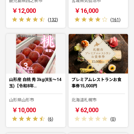
鹿児島県西之表市
宮城県気仙沼市
￥12,000
￥16,000
(
132
)
(
161
)
山形産 白桃 秀 3kg(8玉～14
プレミアムレストランお食
玉)【令和8年…
事券15,000円
山形県山形市
北海道札幌市
￥10,000
￥62,000
(
6
)
(
0
)