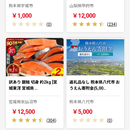
熊本県宇城市
山梨県甲府市
￥1,000
￥12,000
(
0
)
(
234
)
訳あり 銀鮭 切身 約2kg [宮
返礼品なし 熊本県八代市 お
城東洋 宮城県 …
うえん寄附金(5,00…
宮城県気仙沼市
熊本県八代市
￥12,500
￥5,000
(
304
)
(
0
)