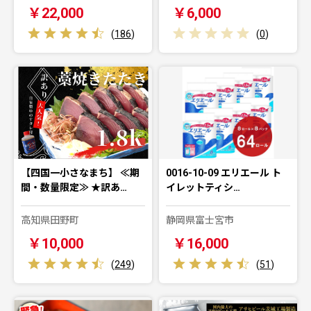
￥22,000
￥6,000
(
186
)
(
0
)
【四国一小さなまち】 ≪期
0016-10-09 エリエール ト
間・数量限定≫ ★訳あ…
イレットティシ…
高知県田野町
静岡県富士宮市
￥10,000
￥16,000
(
249
)
(
51
)