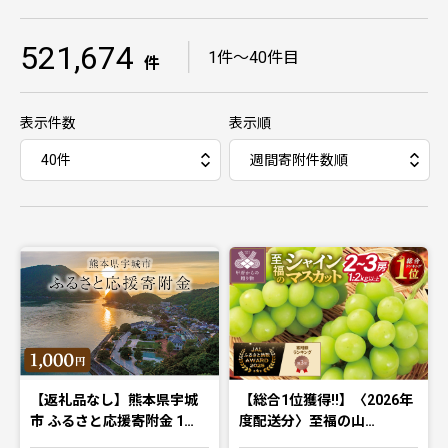
521,674
｜
1件〜40件目
件
表示件数
表示順
【返礼品なし】熊本県宇城
【総合1位獲得!!】〈2026年
市 ふるさと応援寄附金 1…
度配送分〉至福の山…