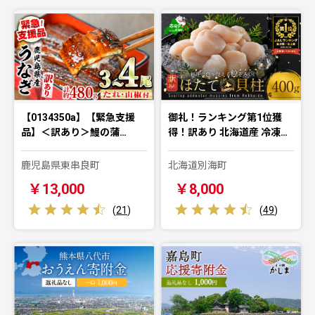
【0134350a】【緊急支援
御礼！ランキング第1位獲
品】＜訳あり＞鰻の蒲…
得！訳あり 北海道産 冷凍…
鹿児島県東串良町
北海道別海町
￥13,000
￥8,000
(
21
)
(
49
)