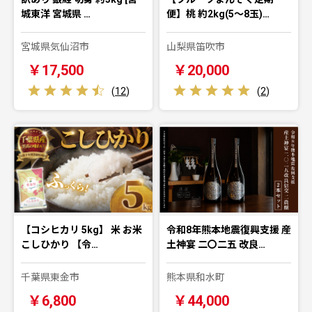
城東洋 宮城県 …
便】桃 約2kg(5～8玉)…
宮城県気仙沼市
山梨県笛吹市
￥17,500
￥20,000
(
12
)
(
2
)
【コシヒカリ 5kg】 米 お米
令和8年熊本地震復興支援 産
こしひかり 【令…
土神宴 二〇二五 改良…
千葉県東金市
熊本県和水町
￥6,800
￥44,000