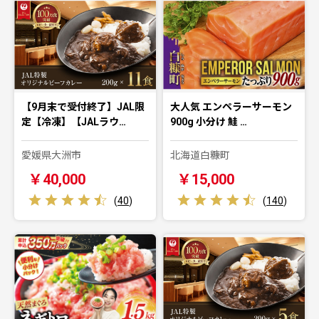
【9月末で受付終了】JAL限
大人気 エンペラーサーモン
定【冷凍】【JALラウ…
900g 小分け 鮭 …
愛媛県大洲市
北海道白糠町
￥40,000
￥15,000
(
40
)
(
140
)