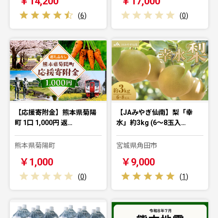
￥14,200
￥17,000
(
6
)
(
0
)
【応援寄附金】熊本県菊陽
【JAみやぎ仙南】梨「幸
町 1口 1,000円 返…
水」約3kg (6～8玉入…
熊本県菊陽町
宮城県角田市
￥1,000
￥9,000
(
0
)
(
1
)