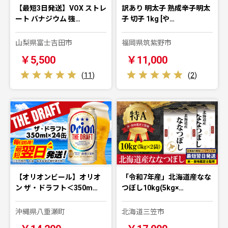
【最短3日発送】VOX ストレ
訳あり 明太子 熟成辛子明太
ート バナジウム 強…
子 切子 1kg [や…
山梨県富士吉田市
福岡県筑紫野市
￥5,500
￥11,000
(
11
)
(
2
)
【オリオンビール】オリオ
「令和7年産」北海道産なな
ン ザ・ドラフト＜350m…
つぼし10kg(5kg×…
沖縄県八重瀬町
北海道三笠市