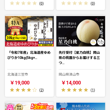
(
0
)
(
0
)
「令和7年産」北海道産ゆめ
先行受付【星乃白桃】岡山
ぴりか10kg(5kg×…
県の桃園からお届けする三
つ…
北海道三笠市
岡山県津山市
￥19,000
￥14,000
(
2
)
(
1
)