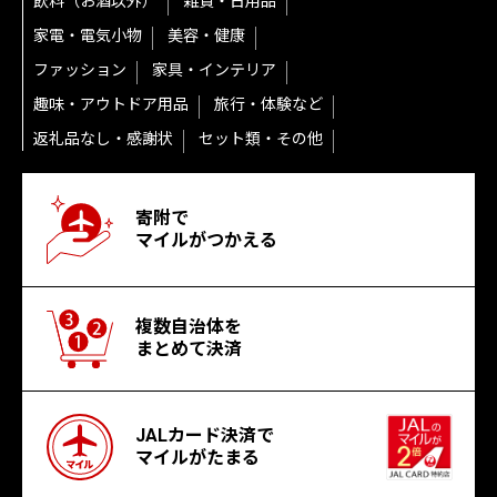
飲料（お酒以外）
雑貨・日用品
家電・電気小物
美容・健康
ファッション
家具・インテリア
趣味・アウトドア用品
旅行・体験など
返礼品なし・感謝状
セット類・その他
寄附で
マイルがつかえる
複数自治体を
まとめて決済
JALカード決済で
マイルがたまる