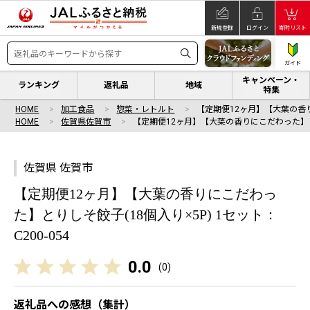
新規登録
ログイン
寄附リスト
ガイド
キャンペーン・
ランキング
返礼品
地域
特集
HOME
加工食品
惣菜・レトルト
【定期便12ヶ月】【大葉の香
HOME
佐賀県佐賀市
【定期便12ヶ月】【大葉の香りにこだわった】
佐賀県 佐賀市
【定期便12ヶ月】【大葉の香りにこだわっ
た】とりしそ餃子(18個入り×5P) 1セット：
C200-054
0.0
(
0
)
返礼品への感想（集計）