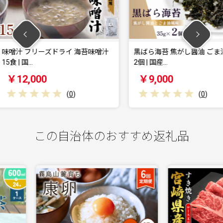
 海苔味噌汁
黒ばら海苔 焦がし醤油 ごま油風味
味噌汁 
2個 | 国産…
9食（3箱
￥9,000
￥8,0
0
)
(
0
)
この自治体のおすすめ返礼品