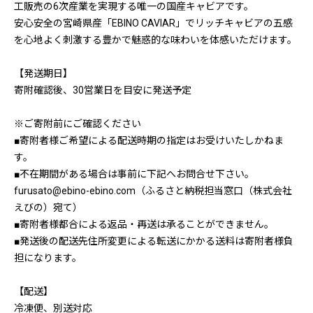
工販売の6次産業を実現する唯一の国産キャビアです。
安心安全の宮崎県産「EBINO CAVIAR」でリッチキャビアの五感
を心地よく刺激する豊かで魅惑的な味わいを体感いただけます。
【発送期日】
寄附確認後、30営業日を目安に発送予定
※ご寄附前にご確認ください
■寄附者様ご希望による配送時期の指定はお受けいたしかねま
す。
■不在期間がある場合は事前に下記へお問合せ下さい。
furusato@ebino-ebino.com（ふるさと納税担当窓口（株式会社
えびの）宛て）
■寄附者様都合による返品・再送は承ることができません。
■発送後の配送先住所変更による転送にかかる送料は寄附者様負
担になります。
【配送】
冷凍便、別送対応