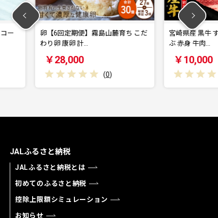
島山麓育ち こだ
宮崎県産 黒牛 すき焼き しゃぶしゃ
えびの
ぶ 赤身 牛肉…
ー155
￥10,000
￥1
(
0
)
(
0
)
JALふるさと納税
JALふるさと納税とは
初めてのふるさと納税
控除上限額シミュレーション
お知らせ