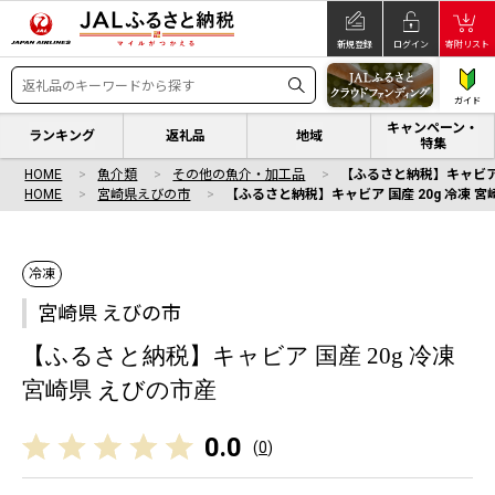
新規登録
ログイン
寄附リスト
ガイド
キャンペーン・
ランキング
返礼品
地域
特集
HOME
魚介類
その他の魚介・加工品
【ふるさと納税】キャビア 
HOME
宮崎県えびの市
【ふるさと納税】キャビア 国産 20g 冷凍 宮
冷凍
宮崎県 えびの市
【ふるさと納税】キャビア 国産 20g 冷凍
宮崎県 えびの市産
0.0
(
0
)