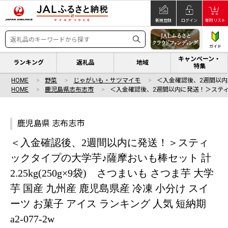
新規登録
ログイン
寄附リスト
ガイド
キャンペーン・
ランキング
返礼品
地域
特集
HOME
野菜
じゃがいも・サツマイモ
＜入金確認後、2週間以
HOME
鹿児島県志布志市
＜入金確認後、2週間以内に発送！＞ステ
鹿児島県 志布志市
＜入金確認後、2週間以内に発送！＞スティ
ックタイプの大学芋♪薩摩おいも棒セット 計
2.25kg(250g×9袋) さつまいも さつま芋 大学
芋 国産 九州産 鹿児島県産 冷凍 小分け スイ
ーツ お菓子 アイス ランキング 人気 短納期
a2-077-2w