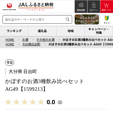
新規登録
ログイン
寄附リスト
ガイド
キャンペーン・
ランキング
返礼品
地域
特集
HOME
お酒
その他のお酒
かぼすのお酒3種飲み比べセット AG49
HOME
大分県日出町
かぼすのお酒3種飲み比べセット AG49【15992
常温
大分県 日出町
かぼすのお酒3種飲み比べセット
AG49【1599213】
0.0
(
0
)