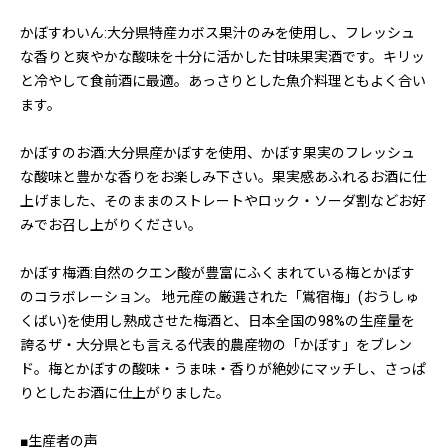
かぼすわいん:大分県特産カボス果汁のみを使用し、フレッシュ
な香りと爽やかな酸味を十分に活かした甘味果実酒です。キリッ
と冷やして食前酒に最適。あっさりとした魚介料理ともよく合い
ます。
かぼすのお酒:大分県産かぼすを使用、かぼす果実のフレッシュ
な酸味と豊かな香りをお楽しみ下さい。果実感あふれるお酒に仕
上げました、そのままのストレートやロック・ソーダ割などお好
みでお召し上がりください。
かぼす梅酒:自然のクエン酸が豊富にふくまれている梅とかぼす
のコラボレーション。 地元産の厳選された「鴬宿梅」(おうしゅ
くばい)を使用し熟成させた梅酒と、日本全国の98%の生産量を
誇るザ・大分県とも言える代表的農産物の「かぼす」をブレン
ド。梅とかぼすの酸味・うま味・香りが絶妙にマッチし、さっぱ
りとしたお酒に仕上がりました。
■生産者の声