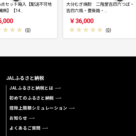
【配送不可地
大分むぎ焼酎 二階堂吉四六つぼ・
おおいた
吉四六瓶・豊後路・…
【150g×
￥36,000
￥37,
)
(
0
)
JALふるさと納税
JALふるさと納税とは
初めてのふるさと納税
控除上限額シミュレーション
お知らせ
よくあるご質問