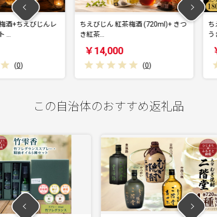
えびじんレ
ちえびじん 紅茶梅酒 (720ml)+ きつ
ちえびじん
き紅茶…
うき茶葉使
￥14,000
￥31,0
(
0
)
この自治体のおすすめ返礼品