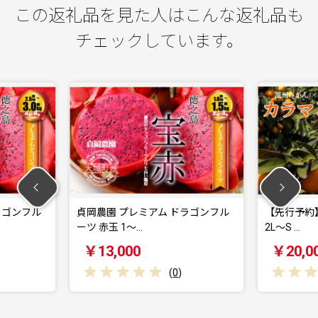
この返礼品を見た人はこんな返礼品も
チェックしています。
ミアム ドラゴンフル
【先行予約】カラマンダリン 5kg 秀
…
2L～S …
か
￥20,000
(
0
)
(
0
)