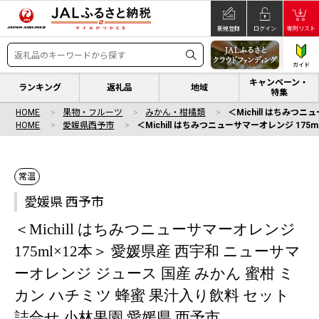
新規登録
ログイン
寄附リスト
ガイド
キャンペーン・
ランキング
返礼品
地域
特集
HOME
果物・フルーツ
みかん・柑橘類
＜Michill はちみつ
HOME
愛媛県西予市
＜Michill はちみつニューサマーオレンジ 17
常温
愛媛県 西予市
＜Michill はちみつニューサマーオレンジ
175ml×12本＞ 愛媛県産 西宇和 ニューサマ
ーオレンジ ジュース 国産 みかん 蜜柑 ミ
カン ハチミツ 蜂蜜 果汁入り飲料 セット
詰合せ 小林果園 愛媛県 西予市