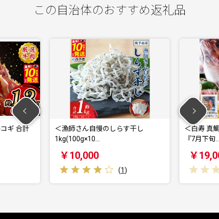
この自治体のおすすめ返礼品
さん自慢のしらす干し
＜白寿 真鯛 約400g と秘伝のタレ＞
0g×10…
『7月下旬…
,000
￥19,000
(
1
)
(
0
)