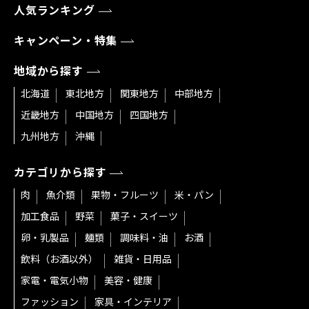
人気ランキング
キャンペーン・特集
地域から探す
北海道
東北地方
関東地方
中部地方
近畿地方
中国地方
四国地方
九州地方
沖縄
カテゴリから探す
肉
魚介類
果物・フルーツ
米・パン
加工食品
野菜
菓子・スイーツ
卵・乳製品
麺類
調味料・油
お酒
飲料（お酒以外）
雑貨・日用品
家電・電気小物
美容・健康
ファッション
家具・インテリア