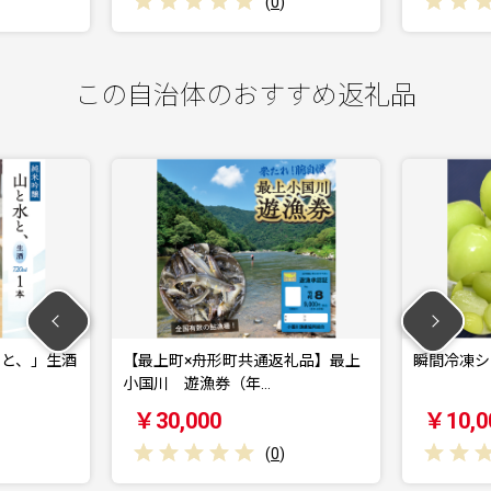
(
0
)
(
0
)
この自治体のおすすめ返礼品
【最上町×舟形町共通返礼品】最上
瞬間冷凍シャインマスカット
小国川 遊漁券（年…
￥30,000
￥10,000
(
0
)
(
0
)