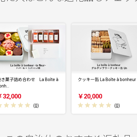
クッキー缶 La Boîte à bonheur …
【京菓匠 鶴屋長生
ツ」葛アイスバー15
￥20,000
￥22,000
(
0
)
(