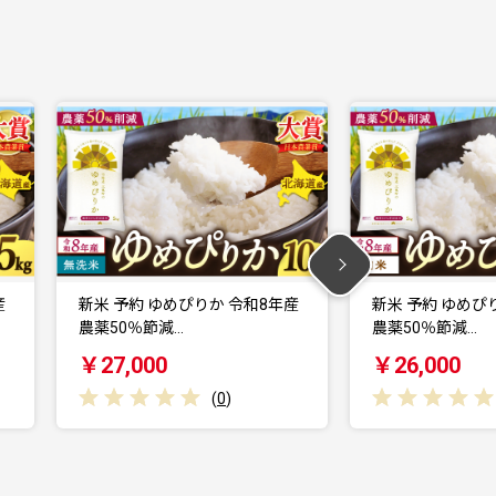
めぴりか 令和8年産
新米 予約 ゆめぴりか 令和8年産
…
農薬50％節減…
￥26,000
(
0
)
(
0
)