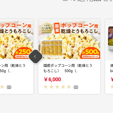
産ポップコーン用（乾燥とう
焼き菓子詰め合わせ La Boîte à
こし） 500g（…
bonh…
,000
￥32,000
(
0
)
(
0
)