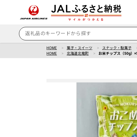
HOME
菓子・スイーツ
スナック・駄菓子
HOME
北海道北竜町
お米チップス（50g）×5袋