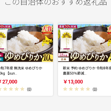
この自治体のおすすめ返礼品
か
新米 予約 ゆめぴりか 令和8年産
新米 予約 ゆ
農薬50％節減…
農薬50％節減
￥13,000
￥27,000
(
0
)