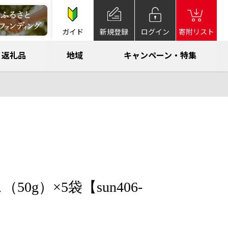
ガイド
新規登録
ログイン
寄附リスト
返礼品
地域
キャンペーン・特集
0g）×5袋【sun406-