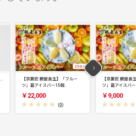
】「フルー
【京菓匠 鶴屋長生】「フルー
【京菓
個…
ツ」葛アイスバー5個入…
イスバ
￥9,000
￥22
0
)
(
0
)