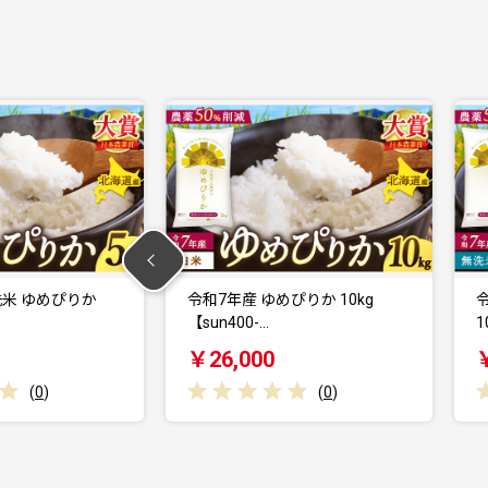
令和7年産 ゆめぴりか 10kg
令和7年産 無洗米 ゆめぴり
【sun400-…
10kg 【sun…
￥26,000
￥27,000
(
0
)
(
0
)