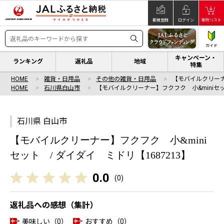
新規登録
ログイン
寄附リスト
ガイド
キャンペーン・
ランキング
返礼品
地域
特集
HOME
雑貨・日用品
その他の雑貨・日用品
【モバイルクリーナ
HOME
石川県白山市
【モバイルクリーナー】フクフク 小&miniセ
石川県 白山市
【モバイルクリーナー】フクフク 小&mini
セット / ダイダイ ミドリ【1687213】
0.0
(
0
)
返礼品への感想（集計）
美味しい（0）
おすすめ（0）