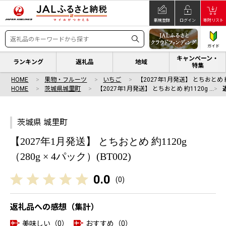
新規登録
ログイン
寄附リスト
ガイド
キャンペーン・
ランキング
返礼品
地域
特集
HOME
果物・フルーツ
いちご
【2027年1月発送】 とちおとめ 約
HOME
茨城県城里町
【2027年1月発送】 とちおとめ 約1120g …
茨城県 城里町
【2027年1月発送】 とちおとめ 約1120g
（280g × 4パック）(BT002)
0.0
(
0
)
返礼品への感想（集計）
美味しい（0）
おすすめ（0）