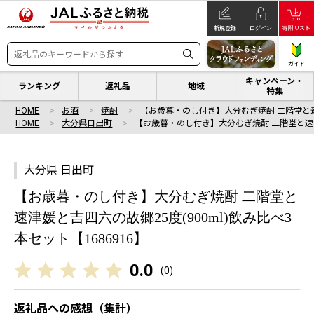
新規登録
ログイン
寄附リスト
ガイド
キャンペーン・
ランキング
返礼品
地域
特集
HOME
お酒
焼酎
【お歳暮・のし付き】大分むぎ焼酎 二階堂と
HOME
大分県日出町
【お歳暮・のし付き】大分むぎ焼酎 二階堂と速
大分県 日出町
【お歳暮・のし付き】大分むぎ焼酎 二階堂と
速津媛と吉四六の故郷25度(900ml)飲み比べ3
本セット【1686916】
0.0
(
0
)
返礼品への感想（集計）