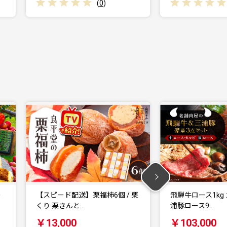
(
0
)
 栗
飛騨牛ロース1kg カルビ700g 三
飛騨牛 サーロイン
浦豚ロース9…
ランク) 1パッ…
￥103,000
￥34,000