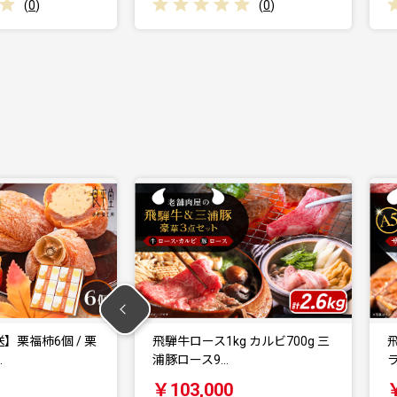
(
0
)
(
0
)
g カルビ700g 三
飛騨牛 サーロインステーキ (A5
ランク) 1パッ…
0
￥34,000