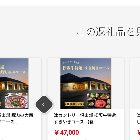
この返礼品を
倶楽部 松阪牛特選
津カントリー倶楽部 松阪牛特選
 【食…
しゃぶしゃぶコース …
￥47,000