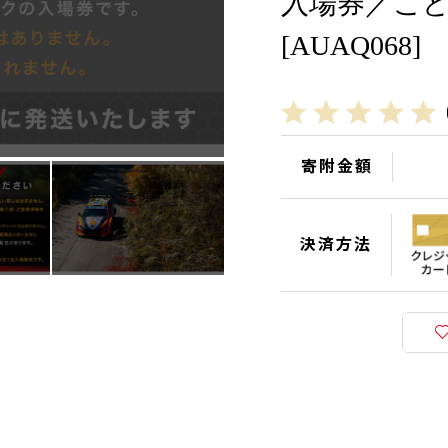
入場券／こども
[AUAQ068]
寄附金額
決済方法