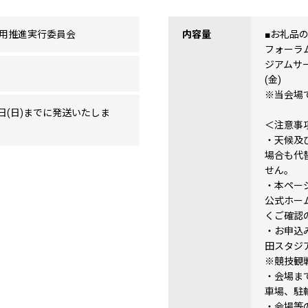
用推進実行委員会
内容量
■お礼品
フォーラ
ジアムサー
(金)
※当会場
17日(日)までに発送いたしま
＜注意事
・天候及
場合も代
せん。
・本ペー
公式ホー
くご確認
・お申込み
田スタジ
※競技観
・会場ま
車場、駐
・会場等