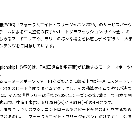
(WRC)「フォーラムエイト・ラリージャパン2026」のサービスパーク
チームによる車両整備の様子やオートグラフセッション(サイン会)、ミー
しめるフードエリアや、ラリーの様々な場面を体感し学べる"ラリー大学
ンテンツをご用意しています。
y Championship］(WRC)は、FIA(国際自動車連盟)が統括するモータ
。
るモータースポーツです。F1などのように競技車両が一斉にスタートす
テージ)をスピード全開でタイムアタックし、その積算タイムで勝敗が決ま
」は、そんな世界ラリー選手権の2026年シーズンの第7戦として日本で
那市、中津川市)で、5月28日(木)から31日(日)の4日間です。
、限界ギリギリのマシンコントロールでスピード全開の走行をするため
できるのは、「フォーラムエイト・ラリージャパン」だけです！「公道