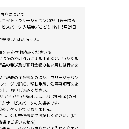
の内容について
ムエイト・ラリージャパン2026【豊田スタ
ビスパーク 入場券／こども1名】5月29日
で競技は行われません。
項＞ ※必ずお読みください※
びほかの不可抗力による中止など、いかなる
替品の発送及び寄附金額の払い戻しは行いま
ジに記載の注意事項のほか、ラリージャパン
ムページで詳細、移動手段、注意事項等をよ
の上、お申し込みください。
いたいだいた返礼品は、5月29日(金)の豊
アムサービスパークの入場券です。
戦のチケットではありません。
では、公共交通機関でお越しください。(駐
輪場はございません)
の都合上、イベント内容など予告なく変更と