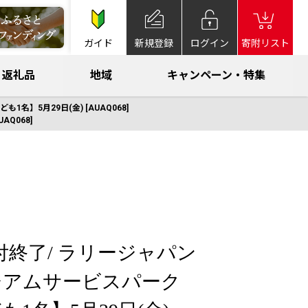
ガイド
新規登録
ログイン
寄附リスト
返礼品
地域
キャンペーン・特集
】5月29日(金) [AUAQ068]
Q068]
付終了/ ラリージャパン
ジアムサービスパーク