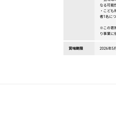
なる可能
・こども
者1名に
※この寄
り事業に
賞味期限
2026年5