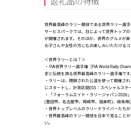
返礼品の特徴
世界最高峰のラリー競技である世界ラリー選手権
サービスパークでは、日によって世界トップの
が開催されます。そのほか、世界のグルメが楽
お子さんや女性の方にもお楽しみいただけるコ
＜世界ラリーとは？＞
・ FIA世界ラリー選手権［FIA World Rall
史と伝統を誇る世界最高峰のラリー選手権です
・ラリーは、閉鎖された公道を使って開催され
にスタートし、計測区間(SS：スペシャルス
・「フォーラムエイト・ラリージャパン2026
(豊田市、名古屋市、岡崎市、設楽町)、岐阜県(恵
・世界トップレベルのラリードライバーたちが
・世界最高峰のラリー競技を日本で見ることが
い。