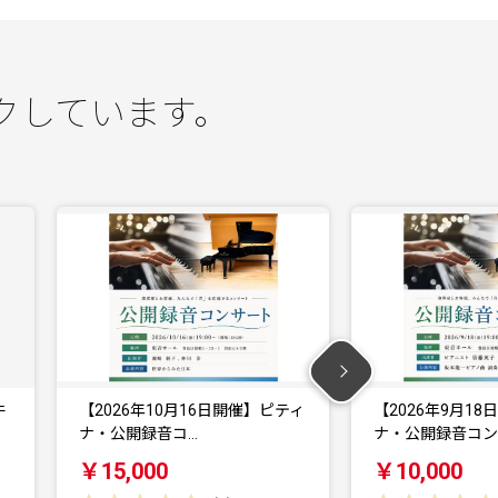
クしています。
ティ
【2026年9月18日開催】ピティ
与謝野町 馬と暮
ナ・公開録音コン…
験 馬と触れ合う
￥10,000
￥15,000