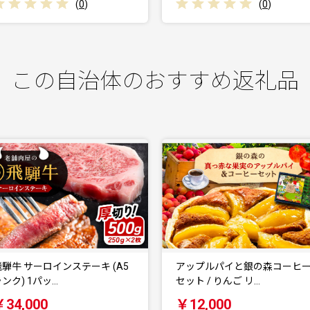
(
0
)
(
0
)
この自治体のおすすめ返礼品
アップルパイと銀の森コーヒー
【スピード配送】栗福柿6個 /
セット / りんご リ…
くり 栗きんと…
￥12,000
￥13,000