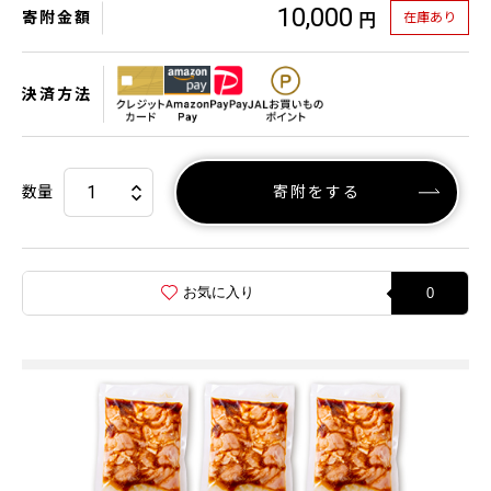
10,000
寄附金額
在庫あり
円
決済方法
数量
寄附をする
お気に入り
0