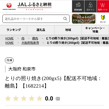
新規登録
ログイン
寄附リスト
ガイド
キャンペーン・
ランキング
返礼品
地域
特集
HOME
肉
鶏肉
とりの照り焼き(200gx5)【配送不可地域：離島】
HOME
大阪府和泉市
とりの照り焼き(200gx5)【配送不可地域：離島】
冷凍
大阪府 和泉市
とりの照り焼き(200gx5)【配送不可地域：
離島】【1682214】
0.0
(
0
)