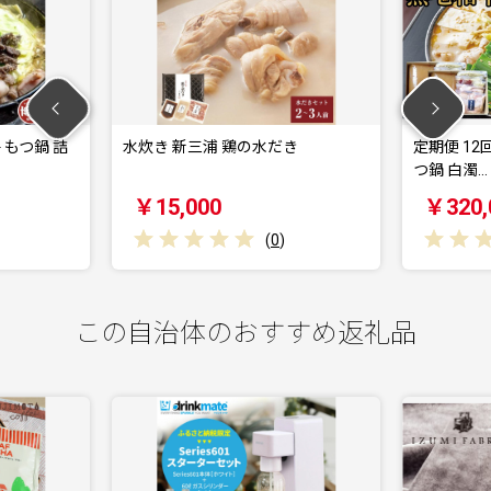
鍋 詰
水炊き 新三浦 鶏の水だき
定期便 12回 【
つ鍋 白濁…
￥15,000
￥320,000
(
0
)
この自治体のおすすめ返礼品