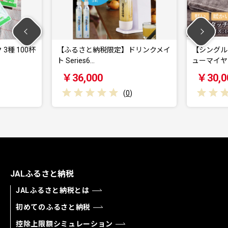
種 100杯
【ふるさと納税限定】ドリンクメイ
【シングル
ト Series6…
ューマイヤー
￥36,000
￥30,00
(
0
)
JALふるさと納税
JALふるさと納税とは
初めてのふるさと納税
控除上限額シミュレーション