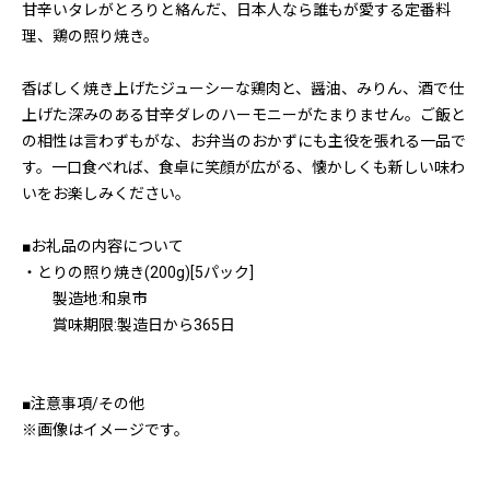
甘辛いタレがとろりと絡んだ、日本人なら誰もが愛する定番料
理、鶏の照り焼き。
香ばしく焼き上げたジューシーな鶏肉と、醤油、みりん、酒で仕
上げた深みのある甘辛ダレのハーモニーがたまりません。ご飯と
の相性は言わずもがな、お弁当のおかずにも主役を張れる一品で
す。一口食べれば、食卓に笑顔が広がる、懐かしくも新しい味わ
いをお楽しみください。
■お礼品の内容について
・とりの照り焼き(200g)[5パック]
製造地:和泉市
賞味期限:製造日から365日
■注意事項/その他
※画像はイメージです。