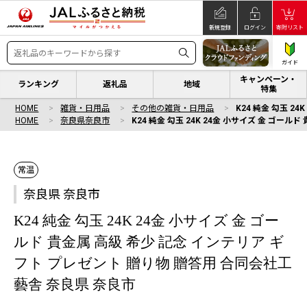
新規登録
ログイン
寄附リスト
ガイド
キャンペーン・
ランキング
返礼品
地域
特集
HOME
雑貨・日用品
その他の雑貨・日用品
K24 純金 勾玉 
HOME
奈良県奈良市
K24 純金 勾玉 24K 24金 小サイズ 金 ゴー
常温
奈良県 奈良市
K24 純金 勾玉 24K 24金 小サイズ 金 ゴー
ルド 貴金属 高級 希少 記念 インテリア ギ
フト プレゼント 贈り物 贈答用 合同会社工
藝舎 奈良県 奈良市