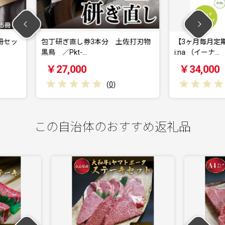
3本分 土佐打刃物
【3ヶ月毎月定期便】エリエール
包
i:na （イーナ…
黒鳥
￥34,000
￥
(
0
)
(
0
)
この自治体のおすすめ返礼品