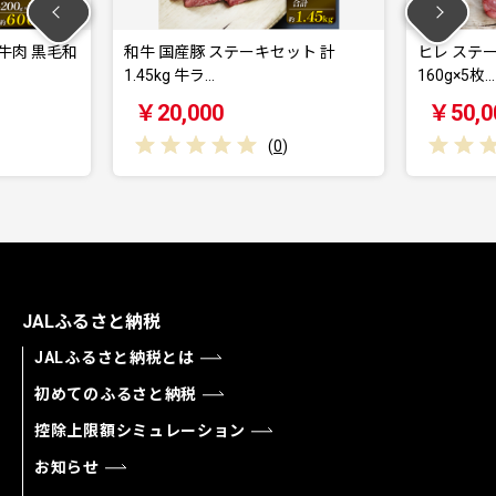
国産豚 ステーキセット 計
ヒレ ステーキ 大和牛 約800g
kg 牛ラ…
160g×5枚…
0,000
￥50,000
(
0
)
(
0
)
JALふるさと納税
JALふるさと納税とは
初めてのふるさと納税
控除上限額シミュレーション
お知らせ