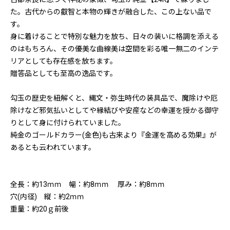
た。古代からの叡智と本物の輝きが融合した、この上ない品で
す。
身に着けることで特別な魅力を放ち、日々の装いに格調を添える
のはもちろん、その優美な曲線美は空間を彩る唯一無二のインテ
リアとしても存在感を放ちます。
贈答品としても至高の逸品です。
勾玉の歴史を紐解くと、縄文・弥生時代の装具品で、魔除けや厄
除けなど邪気払いとしてや縁結びや安産などの幸運を授かる御守
りとして身に付けられていました。
純金のゴールドカラー(金色)も古来より『金運を高める効果』が
あるとも云われています。
全長：約13ｍｍ 幅：約8ｍｍ 厚み：約8ｍｍ
穴(内径) 縦：約2ｍｍ
重量：約20ｇ前後