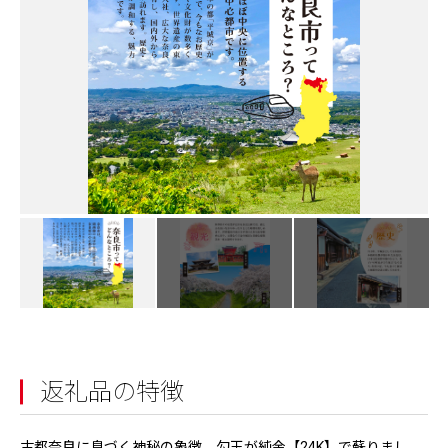
返礼品の特徴
古都奈良に息づく神秘の象徴、勾玉が純金【24K】で蘇りまし