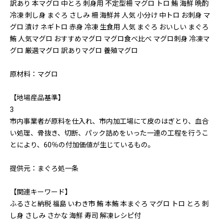
訳あり 本マグロ 中とろ 刺身用 不定型柵 マグロ トロ 鮪 海鮮 晩酌
冷凍 刺し身 まぐろ さしみ 柵 海鮮丼 人気 小分け 中トロ お刺身 マ
グロ 漬け ネギトロ 赤身 冷凍 生食用 人気 まぐろ おいしい まぐろ
鮪 人気マグロ おすすめマグロ マグロ食べ比べ マグロ刺身 冷凍マ
グロ 厳選マグロ 訳ありマグロ 養殖マグロ
原材料：マグロ
【地場産品基準】
3
市内事業者が原料を仕入れ、市内加工場にて皮のはぎとり、血合
い処理、骨抜き、切断、パック詰めをいった一連の工程を行うこ
とにより、60％の付加価値が生じているもの。
提供元：まぐろ処一条
【関連キーワード】
ふるさと納税 福島 いわき市 鮪 本鮪 本まぐろ マグロ トロ とろ 刺
し身 さしみ さかな 海鮮 寿司 解凍レシピ付