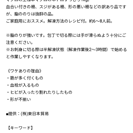
血合い付きの柵、スジがある柵、形の悪い柵などの訳あり品です
が、脂ののりは抜群の品。
ご家庭用におススメ。解凍方法のレシピ付。約6〜8人前。
※脂のりが強いです。包丁で切る際には手が滑らぬよう十分にご
注意ください。
※お刺身に切る際は半解凍状態（解凍作業後2〜3時間）で始める
と作業しやすくなります。
《ワケありの理由》
・筋が多く付くもの
・血栓が入るもの
・ヒビが入ったり割れたりしたもの
・形が不揃い
■提供：(株)東日本貿易
【キーワード】