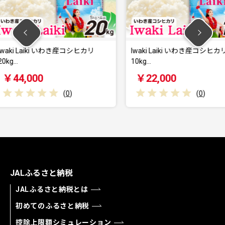
産コシヒカリ
Iwaki Laiki いわき産コシヒカリ
【単品】
10kg…
鮮セット
￥22,000
￥31,
0
)
(
0
)
JALふるさと納税
JALふるさと納税とは
初めてのふるさと納税
控除上限額シミュレーション