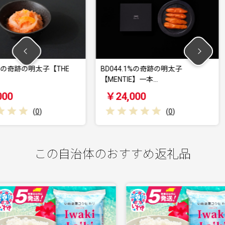
太子【THE
BD044.1%の奇跡の明太子
a10-10
【MENTIE】一本…
切り落…
￥24,000
￥10,
(
0
)
この自治体のおすすめ返礼品