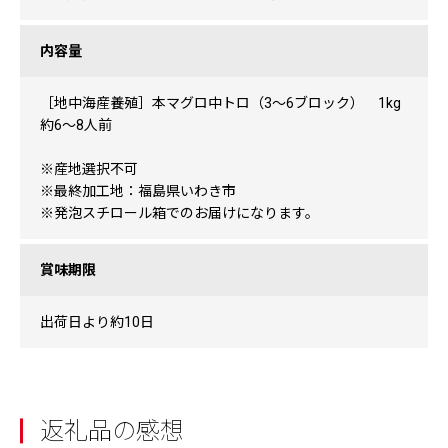
内容量
［地中海産養殖］本マグロ中トロ（3〜6ブロック） 1kg
約6〜8人前
※産地選択不可
※最終加工地：福島県いわき市
※発泡スチロール箱でのお届けになります。
賞味期限
出荷日より約10日
返礼品の感想