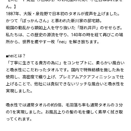
ん。】
1887年、大阪・泉佐野で日本初のタオルが産声を上げました。
かつて「ぼっかんさん」と慕われた新川家の邸宅跡。
戦国の動乱から顕如上人を守り抜いた「隠れ井戸」のせせらぎ。
私たちは、この歴史の源流を守り、140年の時を経て再びこの場
所から、世界を癒やす一枚「nei」を解き放ちます。
■neiとは？
「丁寧に生きてる貴方の為に」をコンセプトに、柔らかい風合い
と吸水性にこだわったタオルです。国内で特殊紡績を施した糸を
使用し、高密度で織り上げ、プレミアムアクアフィニッシュで仕
上げることで、他社には真似できないリッチな風合いと吸水性を
実現しました。
吸水性では通常タオルの約5倍、毛羽落ち率も通常タオルの３分
の1を実現しました。お風呂上りの髪の毛を優しく素早く拭き取
ってくれます。