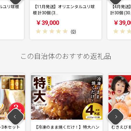
ルユリ球根
【11月発送】オリエンタルユリ球
【4月発送
根 計30個 (3…
計30個 (30
￥39,000
￥39,0
(
0
)
この自治体のおすすめ返礼品
3本セット
【冷凍のまま焼くだけ！】特大ハン
むきえび 総量