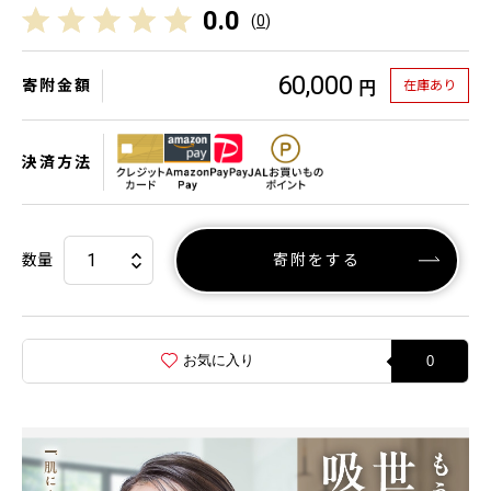
0.0
(
0
)
60,000
寄附金額
在庫あり
円
決済方法
数量
寄附をする
お気に入り
0