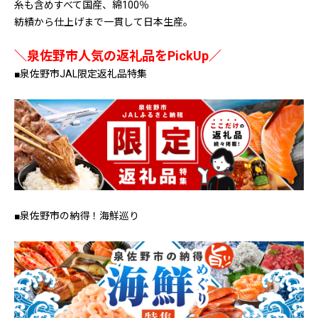
糸も含めすべて国産、綿100％
紡績から仕上げまで一貫して日本生産。
＼泉佐野市人気の返礼品をPickUp／
■泉佐野市JAL限定返礼品特集
■泉佐野市の納得！海鮮巡り